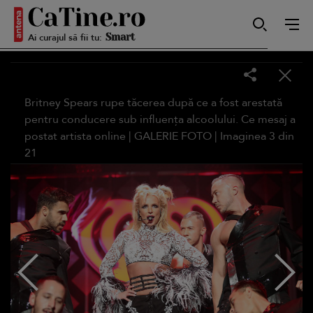
Ai curajul să fii tu:
Smart
Sensibilă
Britney Spears rupe tăcerea după ce a fost arestată
pentru conducere sub influența alcoolului. Ce mesaj a
postat artista online |
GALERIE FOTO
| Imaginea
3
din
21
Puternică