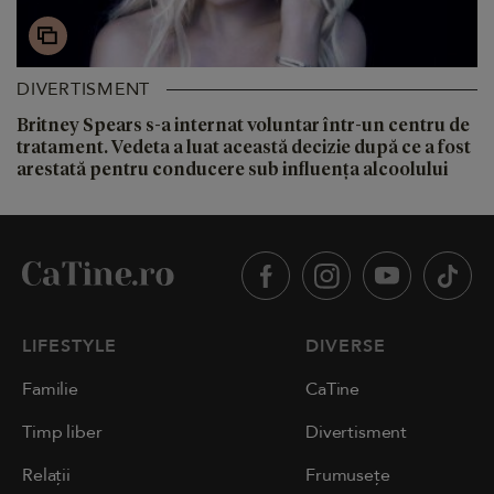
DIVERTISMENT
Britney Spears s-a internat voluntar într-un centru de
tratament. Vedeta a luat această decizie după ce a fost
arestată pentru conducere sub influența alcoolului
LIFESTYLE
DIVERSE
Familie
CaTine
Timp liber
Divertisment
Relații
Frumusețe