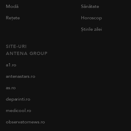
Modă
Sănătate
Rețete
Horoscop
Știrile zilei
SITE-URI
ANTENA GROUP
a1.ro
antenastars.ro
as.ro
deparinti.ro
medicool.ro
observatornews.ro