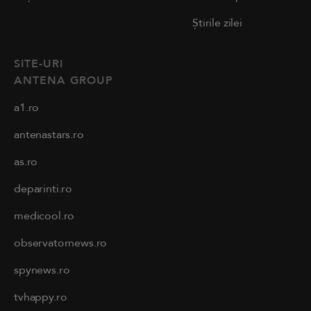
Știrile zilei
SITE-URI
ANTENA GROUP
a1.ro
antenastars.ro
as.ro
deparinti.ro
medicool.ro
observatornews.ro
spynews.ro
tvhappy.ro