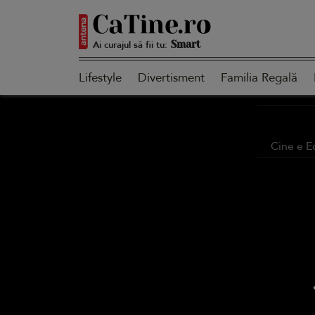
Ai curajul să fii tu:
Smart
Lifestyle
Divertisment
Familia Regală
Sensibilă
Cine e E
Puternică