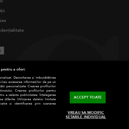
ic
ții
ies
idențialitate
e
 pentru a oferi:
sonalizat. Dezvoltarea și îmbunătățirea
și/sau accesarea informațiilor de pe un
tății personalizate. Crearea profilurilor
nutului. Crearea profilurilor pentru
tru a selecta publicitatea. Înțelegerea
ACCEPT TOATE
e diferite. Utilizarea datelor limitate
ație și identificarea prin scanarea
VREAU SA MODIFIC
SETARILE INDIVIDUAL