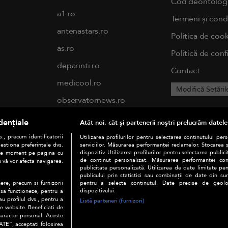
Cod deontolog
a1.ro
Termeni și condi
antenastars.ro
Politica de cook
as.ro
Politică de conf
deparinti.ro
Contact
medicool.ro
Modifică Setăril
observatornews.ro
spynews.ro
dențiale
Atât noi, cât și partenerii noștri prelucrăm datele
tvhappy.ro
., precum identificatorii
Utilizarea profilurilor pentru selectarea conținutului per
estiona preferințele dvs.
serviciilor. Măsurarea performanței reclamelor. Stocarea 
useit.ro
dispozitiv. Utilizarea profilurilor pentru selectarea publici
orice moment pe pagina cu
de conținut personalizat. Măsurarea performanței conți
u vă vor afecta navigarea.
publicitate personalizată. Utilizarea de date limitate pen
chefi.ro
publicului prin statistici sau combinații de date din surs
pentru a selecta conținutul. Date precise de geoloc
ere, precum si furnizorii
zutv.ro
dispozitivului.
 sa functioneze, pentru a
au profilul dvs., pentru a
Listă parteneri (furnizori)
Trends AntenaPLAY
 pe website. Beneficiati de
caracter personal. Aceste
AntenaPLAY
TE”, acceptati folosirea