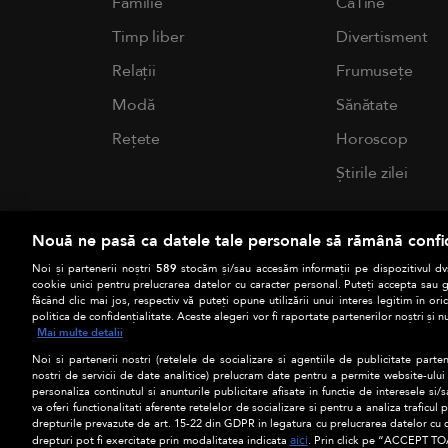
Familie
CaTine
Timp liber
Divertisment
Relații
Frumusețe
Modă
Sănătate
Rețete
Horoscop
Știrile zilei
Nouă ne pasă ca datele tale personale să rămână confi
Noi și partenerii noștri
589
stocăm și/sau accesăm informații pe dispozitivul dvs
cookie unici pentru prelucrarea datelor cu caracter personal. Puteți accepta sau g
făcând clic mai jos, respectiv vă puteți opune utilizării unui interes legitim în 
politica de confidențialitate. Aceste alegeri vor fi raportate partenerilor noștri și n
Mai multe detalii
Noi si partenerii nostri (retelele de socializare si agentiile de publicitate parten
nostri de servicii de date analitice) prelucram date pentru a permite website-ului
personaliza continutul si anunturile publicitare afisate in functie de interesele si/s
va oferi functionalitati aferente retelelor de socializare si pentru a analiza traficul
drepturile prevazute de art. 15-22 din GDPR in legatura cu prelucrarea datelor cu 
aici
drepturi pot fi exercitate prin modalitatea indicata
. Prin click pe “ACCEPT TOA