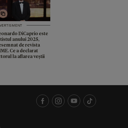
IVERTISMENT
eonardo DiCaprio este
tistul anului 2025,
esemnat de revista
IME. Ce a declarat
torul la aflarea veștii