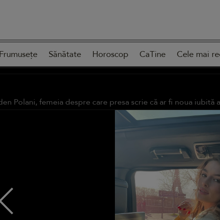
Frumusețe
Sănătate
Horoscop
CaTine
Cele mai re
den Polani, femeia despre care presa scrie că ar fi noua iubită 