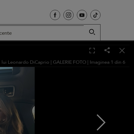
cente
a lui Leonardo DiCaprio |
GALERIE FOTO
| Imaginea
1
din
6