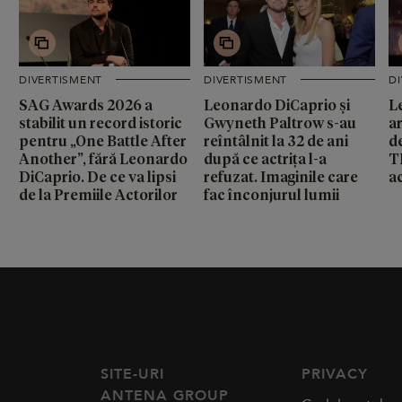
DIVERTISMENT
DIVERTISMENT
D
SAG Awards 2026 a
Leonardo DiCaprio și
L
stabilit un record istoric
Gwyneth Paltrow s-au
ar
pentru „One Battle After
reîntâlnit la 32 de ani
d
Another”, fără Leonardo
după ce actrița l-a
T
DiCaprio. De ce va lipsi
refuzat. Imaginile care
ac
de la Premiile Actorilor
fac înconjurul lumii
SITE-URI
PRIVACY
ANTENA GROUP