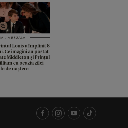
MILIA REGALĂ
ințul Louis a împlinit 8
i. Ce imagini au postat
ate Middleton și Prințul
lliam cu ocazia zilei
ale de naștere