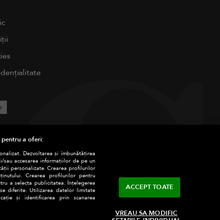
ic
ții
ies
idențialitate
e
 pentru a oferi:
sonalizat. Dezvoltarea și îmbunătățirea
și/sau accesarea informațiilor de pe un
tății personalizate. Crearea profilurilor
nutului. Crearea profilurilor pentru
tru a selecta publicitatea. Înțelegerea
ACCEPT TOATE
e diferite. Utilizarea datelor limitate
ație și identificarea prin scanarea
VREAU SA MODIFIC