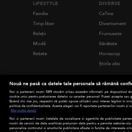
LIFESTYLE
DIVERSE
Familie
CaTine
Timp liber
Divertisment
Relații
Frumusețe
Modă
Sănătate
Rețete
Horoscop
Știrile zilei
Nouă ne pasă ca datele tale personale să rămână confi
Noi și partenerii noștri
589
stocăm și/sau accesăm informații pe dispozitivul dvs
cookie unici pentru prelucrarea datelor cu caracter personal. Puteți accepta sau g
făcând clic mai jos, respectiv vă puteți opune utilizării unui interes legitim în 
politica de confidențialitate. Aceste alegeri vor fi raportate partenerilor noștri și n
Mai multe detalii
Noi si partenerii nostri (retelele de socializare si agentiile de publicitate parten
nostri de servicii de date analitice) prelucram date pentru a permite website-ului
personaliza continutul si anunturile publicitare afisate in functie de interesele si/s