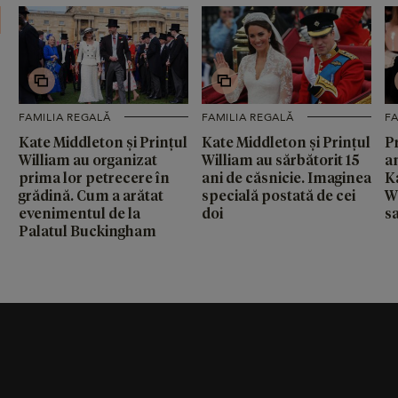
FAMILIA REGALĂ
FAMILIA REGALĂ
FA
Kate Middleton și Prințul
Kate Middleton și Prințul
Pr
William au organizat
William au sărbătorit 15
an
prima lor petrecere în
ani de căsnicie. Imaginea
K
grădină. Cum a arătat
specială postată de cei
Wi
evenimentul de la
doi
s
Palatul Buckingham