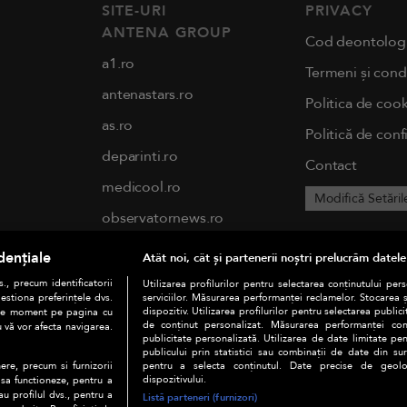
SITE-URI
PRIVACY
ANTENA GROUP
Cod deontolog
a1.ro
Termeni și condi
antenastars.ro
Politica de cook
as.ro
Politică de conf
deparinti.ro
Contact
medicool.ro
Modifică Setăril
observatornews.ro
spynews.ro
dențiale
Atât noi, cât și partenerii noștri prelucrăm datele
tvhappy.ro
., precum identificatorii
Utilizarea profilurilor pentru selectarea conținutului per
estiona preferințele dvs.
serviciilor. Măsurarea performanței reclamelor. Stocarea 
useit.ro
dispozitiv. Utilizarea profilurilor pentru selectarea publici
orice moment pe pagina cu
de conținut personalizat. Măsurarea performanței conți
u vă vor afecta navigarea.
publicitate personalizată. Utilizarea de date limitate pen
chefi.ro
publicului prin statistici sau combinații de date din surs
pentru a selecta conținutul. Date precise de geoloc
ere, precum si furnizorii
zutv.ro
dispozitivului.
 sa functioneze, pentru a
au profilul dvs., pentru a
Listă parteneri (furnizori)
Trends AntenaPLAY