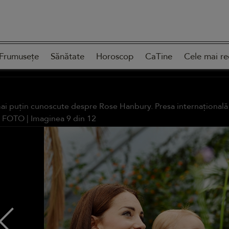
Frumusețe
Sănătate
Horoscop
CaTine
Cele mai re
mai puțin cunoscute despre Rose Hanbury. Presa internațională s
E FOTO
| Imaginea
9
din
12