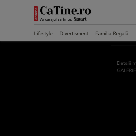
Ai curajul să fii tu:
Smart
Lifestyle
Divertisment
Familia Regală
Sensibilă
Detalii 
GALERI
Puternică