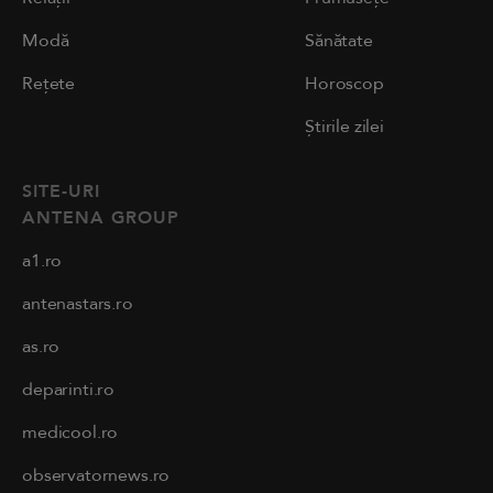
Modă
Sănătate
Rețete
Horoscop
Știrile zilei
SITE-URI
ANTENA GROUP
a1.ro
antenastars.ro
as.ro
deparinti.ro
medicool.ro
observatornews.ro