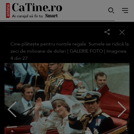
Autentică
Ai curajul să fii tu:
Smart
Cine plătește pentru nunțile regale. Sumele se ridică la
zeci de milioane de dolari |
GALERIE FOTO
| Imaginea
4
din
27
Sensibilă
Puternică