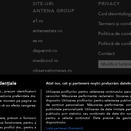
SITE-URI
PRIVACY
ANTENA GROUP
Cod deontolog
a1.ro
Termeni și condi
antenastars.ro
Politica de cook
as.ro
Politică de conf
deparinti.ro
Contact
medicool.ro
Modifică Setăril
observatornews.ro
spynews.ro
dențiale
Atât noi, cât și partenerii noștri prelucrăm datele
tvhappy.ro
., precum identificatorii
Utilizarea profilurilor pentru selectarea conținutului per
estiona preferințele dvs.
serviciilor. Măsurarea performanței reclamelor. Stocarea 
useit.ro
dispozitiv. Utilizarea profilurilor pentru selectarea publici
orice moment pe pagina cu
de conținut personalizat. Măsurarea performanței conți
u vă vor afecta navigarea.
publicitate personalizată. Utilizarea de date limitate pen
chefi.ro
publicului prin statistici sau combinații de date din surs
pentru a selecta conținutul. Date precise de geoloc
ere, precum si furnizorii
zutv.ro
dispozitivului.
 sa functioneze, pentru a
au profilul dvs., pentru a
Listă parteneri (furnizori)
Trends AntenaPLAY