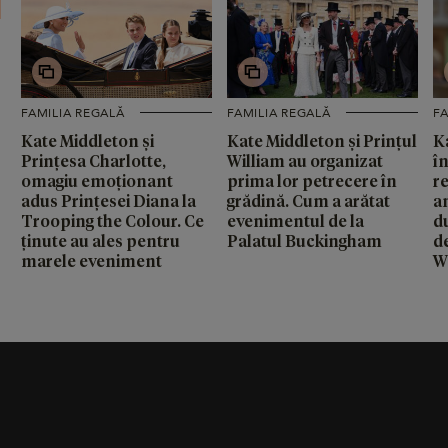
FAMILIA REGALĂ
FAMILIA REGALĂ
FA
Kate Middleton și
Kate Middleton și Prințul
K
Prințesa Charlotte,
William au organizat
în
omagiu emoționant
prima lor petrecere în
r
adus Prințesei Diana la
grădină. Cum a arătat
a
Trooping the Colour. Ce
evenimentul de la
d
ținute au ales pentru
Palatul Buckingham
d
marele eveniment
W