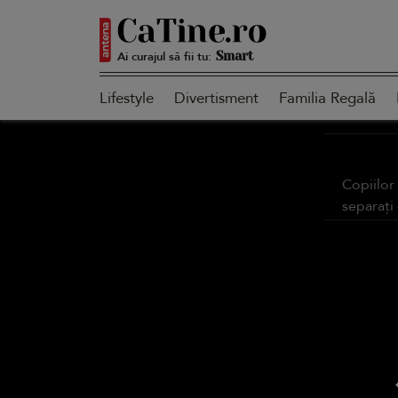
Autentică
Ai curajul să fii tu:
Lifestyle
Divertisment
Familia Regală
Smart
Copiilor
Sensibilă
separați 
Puternică