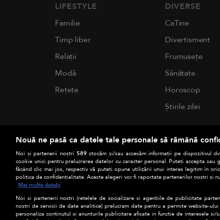
LIFESTYLE
DIVERSE
Familie
CaTine
Timp liber
Divertisment
Relații
Frumusețe
Modă
Sănătate
Rețete
Horoscop
Știrile zilei
Nouă ne pasă ca datele tale personale să rămână confi
Noi și partenerii noștri
589
stocăm și/sau accesăm informații pe dispozitivul dvs
cookie unici pentru prelucrarea datelor cu caracter personal. Puteți accepta sau g
făcând clic mai jos, respectiv vă puteți opune utilizării unui interes legitim în 
politica de confidențialitate. Aceste alegeri vor fi raportate partenerilor noștri și n
Mai multe detalii
Noi si partenerii nostri (retelele de socializare si agentiile de publicitate parten
nostri de servicii de date analitice) prelucram date pentru a permite website-ului
personaliza continutul si anunturile publicitare afisate in functie de interesele si/s