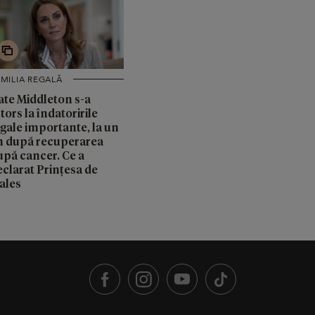
MILIA REGALĂ
ate Middleton s-a
tors la îndatoririle
egale importante, la un
n după recuperarea
upă cancer. Ce a
eclarat Prințesa de
ales