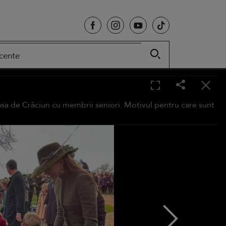
cente
 masa de Crăciun cu membrii seniori. Motivul pentru care sunt