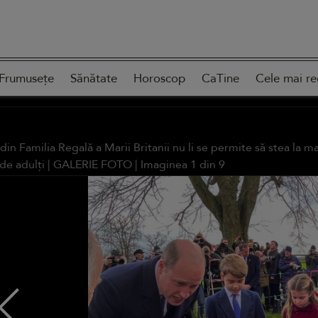
Frumusețe
Sănătate
Horoscop
CaTine
Cele mai re
 din Familia Regală a Marii Britanii nu li se permite să stea la
de adulți |
GALERIE FOTO
| Imaginea
1
din
9