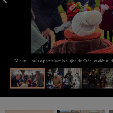
Micuțul Louis a participat la slujba de Crăciun alături 