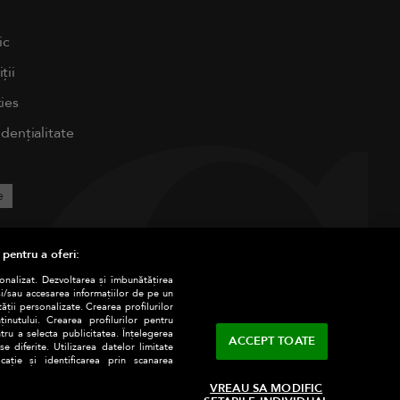
ic
ții
ies
idențialitate
e
 pentru a oferi:
sonalizat. Dezvoltarea și îmbunătățirea
și/sau accesarea informațiilor de pe un
tății personalizate. Crearea profilurilor
nutului. Crearea profilurilor pentru
tru a selecta publicitatea. Înțelegerea
ACCEPT TOATE
e diferite. Utilizarea datelor limitate
ație și identificarea prin scanarea
VREAU SA MODIFIC