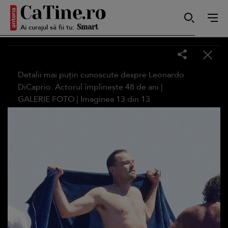
Autentică
Ai curajul să fii tu:
Smart
Detalii mai puțin cunoscute despre Leonardo
DiCaprio. Actorul împlinește 48 de ani |
GALERIE FOTO
| Imaginea
13
din
13
Sensibilă
Puternică