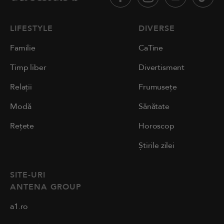
LIFESTYLE
DIVERSE
Familie
CaTine
Timp liber
Divertisment
Relații
Frumusețe
Modă
Sănătate
Rețete
Horoscop
Știrile zilei
SITE-URI
ANTENA GROUP
a1.ro