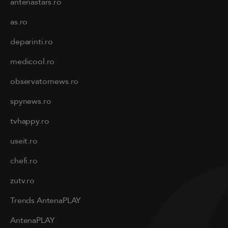
antenastars.ro
as.ro
deparinti.ro
medicool.ro
observatornews.ro
spynews.ro
tvhappy.ro
useit.ro
chefi.ro
zutv.ro
Trends AntenaPLAY
AntenaPLAY