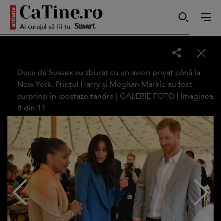
Ai curajul să fii tu:
Smart
Sensibilă
Ducii de Sussex au zburat cu un avion privat până la
New York. Prințul Harry și Meghan Markle au fost
surprinși în ipostaze tandre |
GALERIE FOTO
| Imaginea
8
din
11
Puternică