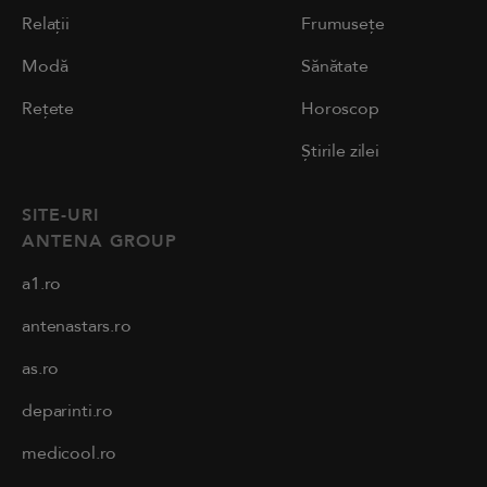
Relații
Frumusețe
Modă
Sănătate
Rețete
Horoscop
Știrile zilei
SITE-URI
ANTENA GROUP
a1.ro
antenastars.ro
as.ro
deparinti.ro
medicool.ro