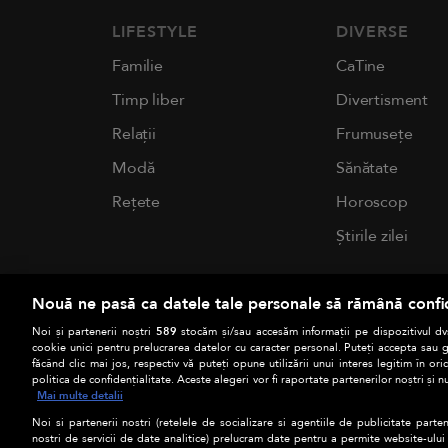
LIFESTYLE
DIVERSE
Familie
CaTine
Timp liber
Divertisment
Relații
Frumusețe
Modă
Sănătate
Rețete
Horoscop
Știrile zilei
Nouă ne pasă ca datele tale personale să rămână confi
Noi și partenerii noștri
589
stocăm și/sau accesăm informații pe dispozitivul dvs
cookie unici pentru prelucrarea datelor cu caracter personal. Puteți accepta sau g
făcând clic mai jos, respectiv vă puteți opune utilizării unui interes legitim în 
politica de confidențialitate. Aceste alegeri vor fi raportate partenerilor noștri și n
Mai multe detalii
Noi si partenerii nostri (retelele de socializare si agentiile de publicitate parten
nostri de servicii de date analitice) prelucram date pentru a permite website-ului