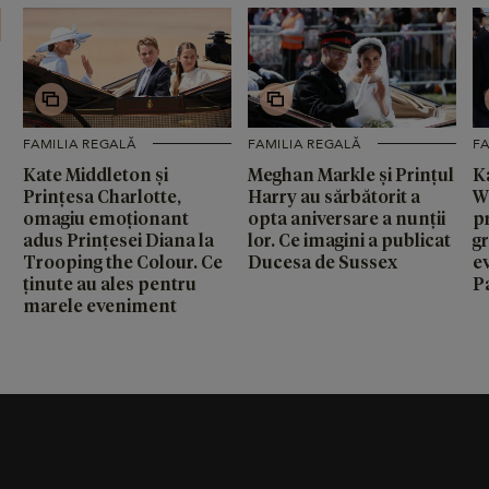
FAMILIA REGALĂ
FAMILIA REGALĂ
FA
Kate Middleton și
Meghan Markle și Prințul
K
Prințesa Charlotte,
Harry au sărbătorit a
W
omagiu emoționant
opta aniversare a nunții
p
adus Prințesei Diana la
lor. Ce imagini a publicat
g
Trooping the Colour. Ce
Ducesa de Sussex
e
ținute au ales pentru
P
marele eveniment