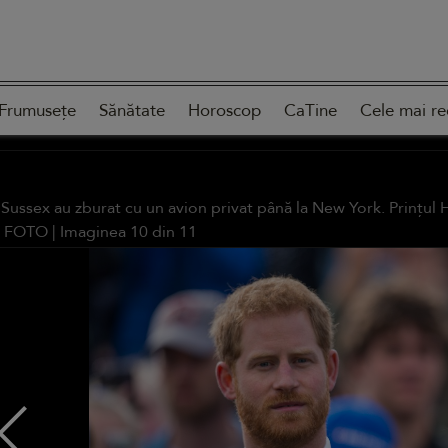
Frumusețe
Sănătate
Horoscop
CaTine
Cele mai re
 Sussex au zburat cu un avion privat până la New York. Prințul 
E FOTO
| Imaginea
10
din
11