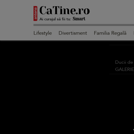
Ai curajul să fii tu:
Smart
Lifestyle
Divertisment
Familia Regală
Sensibilă
Ducii de
GALERI
Puternică