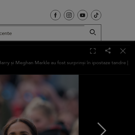
cente
Harry și Meghan Markle au fost surprinși în ipostaze tandre |