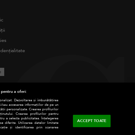
ic
ții
ies
idențialitate
e
 pentru a oferi:
sonalizat. Dezvoltarea și îmbunătățirea
și/sau accesarea informațiilor de pe un
tății personalizate. Crearea profilurilor
nutului. Crearea profilurilor pentru
tru a selecta publicitatea. Înțelegerea
ACCEPT TOATE
e diferite. Utilizarea datelor limitate
ație și identificarea prin scanarea