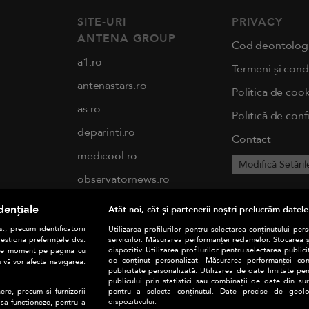
SITE-URI
PRIVACY
ANTENA GROUP
Cod deontolog
a1.ro
Termeni și condi
antenastars.ro
Politica de cook
as.ro
Politică de conf
deparinti.ro
Contact
medicool.ro
Modifică Setăril
observatornews.ro
spynews.ro
dențiale
Atât noi, cât și partenerii noștri prelucrăm datele
tvhappy.ro
., precum identificatorii
Utilizarea profilurilor pentru selectarea conținutului per
estiona preferințele dvs.
serviciilor. Măsurarea performanței reclamelor. Stocarea 
useit.ro
dispozitiv. Utilizarea profilurilor pentru selectarea publici
orice moment pe pagina cu
de conținut personalizat. Măsurarea performanței conți
u vă vor afecta navigarea.
publicitate personalizată. Utilizarea de date limitate pen
chefi.ro
publicului prin statistici sau combinații de date din surs
pentru a selecta conținutul. Date precise de geoloc
ere, precum si furnizorii
zutv.ro
dispozitivului.
 sa functioneze, pentru a