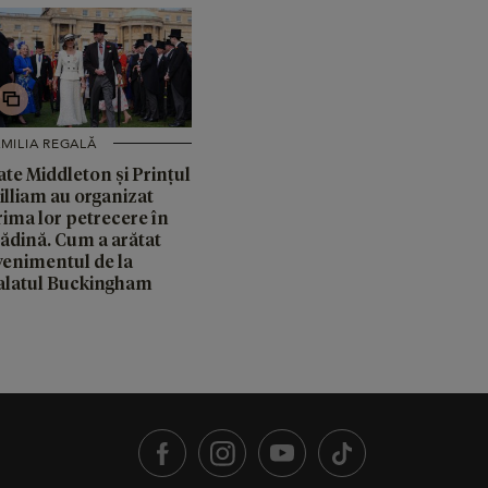
MILIA REGALĂ
ate Middleton și Prințul
illiam au organizat
rima lor petrecere în
rădină. Cum a arătat
venimentul de la
alatul Buckingham