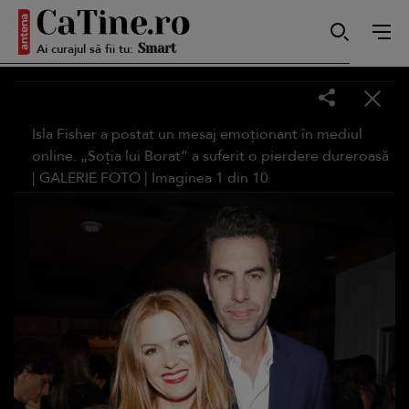
Ai curajul să fii tu:
Smart
Sensibilă
Isla Fisher a postat un mesaj emoționant în mediul
online. „Soția lui Borat” a suferit o pierdere dureroasă
|
GALERIE FOTO
| Imaginea
1
din
10
Puternică