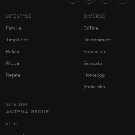
LIFESTYLE
DIVERSE
Familie
CaTine
Timp liber
Divertisment
Relații
Frumusețe
Modă
Sănătate
Rețete
Horoscop
Știrile zilei
SITE-URI
ANTENA GROUP
a1.ro