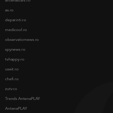
antenastars.ro
as.ro
deparinti.ro
medicool.ro
observatornews.ro
spynews.ro
tvhappy.ro
useit.ro
chefi.ro
zutv.ro
Trends AntenaPLAY
AntenaPLAY