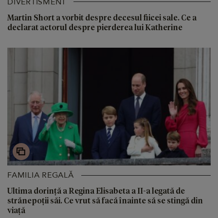
DIVERTISMENT
Martin Short a vorbit despre decesul fiicei sale. Ce a
declarat actorul despre pierderea lui Katherine
FAMILIA REGALĂ
Ultima dorință a Regina Elisabeta a II-a legată de
strănepoții săi. Ce vrut să facă înainte să se stingă din
viață