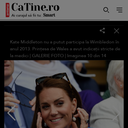
Autentică
Ai curajul să fii tu:
Smart
Kate Middleton nu a putut participa la Wimbledon în
anul 2013. Prințesa de Wales a avut indicații stricte de
la medici |
GALERIE FOTO
| Imaginea
10
din
14
Sensibilă
Puternică