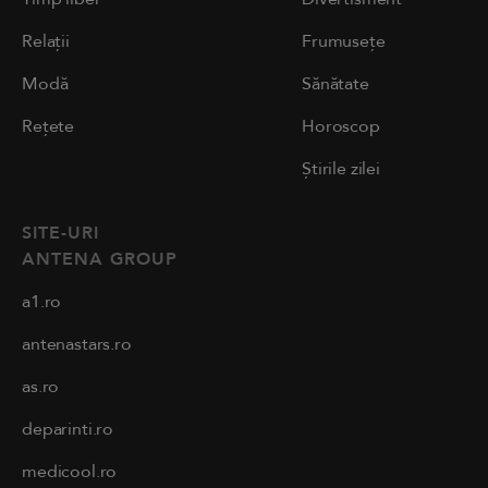
Relații
Frumusețe
Modă
Sănătate
Rețete
Horoscop
Știrile zilei
SITE-URI
ANTENA GROUP
a1.ro
antenastars.ro
as.ro
deparinti.ro
medicool.ro