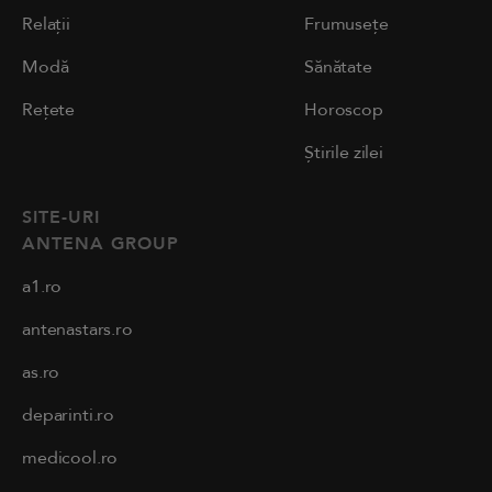
Relații
Frumusețe
Modă
Sănătate
Rețete
Horoscop
Știrile zilei
SITE-URI
ANTENA GROUP
a1.ro
antenastars.ro
as.ro
deparinti.ro
medicool.ro