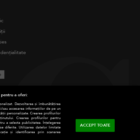
ic
ții
ies
idențialitate
e
 pentru a oferi:
sonalizat. Dezvoltarea și îmbunătățirea
și/sau accesarea informațiilor de pe un
tății personalizate. Crearea profilurilor
nutului. Crearea profilurilor pentru
tru a selecta publicitatea. Înțelegerea
ACCEPT TOATE
e diferite. Utilizarea datelor limitate
ație și identificarea prin scanarea