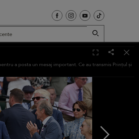
cente
pentru a posta un mesaj important. Ce au transmis Prințul și