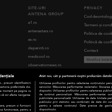
SITE-URI
PRIVACY
ANTENA GROUP
Cod deontolog
a1.ro
Termeni și condi
antenastars.ro
Politica de cook
as.ro
Politică de conf
deparinti.ro
Contact
medicool.ro
Modifică Setăril
observatornews.ro
spynews.ro
dențiale
Atât noi, cât și partenerii noștri prelucrăm datele
tvhappy.ro
., precum identificatorii
Utilizarea profilurilor pentru selectarea conținutului per
estiona preferințele dvs.
serviciilor. Măsurarea performanței reclamelor. Stocarea 
useit.ro
dispozitiv. Utilizarea profilurilor pentru selectarea publici
orice moment pe pagina cu
de conținut personalizat. Măsurarea performanței conți
u vă vor afecta navigarea.
publicitate personalizată. Utilizarea de date limitate pen
chefi.ro
publicului prin statistici sau combinații de date din surs
pentru a selecta conținutul. Date precise de geoloc
ere, precum si furnizorii
zutv.ro
dispozitivului.
 sa functioneze, pentru a