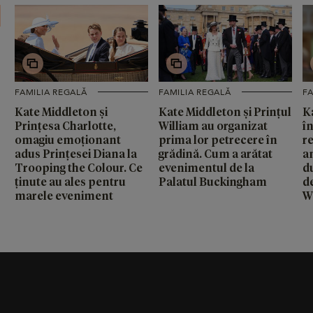
FAMILIA REGALĂ
FAMILIA REGALĂ
FA
Kate Middleton și
Kate Middleton și Prințul
K
Prințesa Charlotte,
William au organizat
în
omagiu emoționant
prima lor petrecere în
r
adus Prințesei Diana la
grădină. Cum a arătat
a
Trooping the Colour. Ce
evenimentul de la
d
ținute au ales pentru
Palatul Buckingham
d
marele eveniment
W