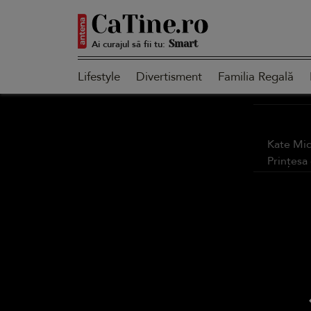
Ai curajul să fii tu:
Smart
Lifestyle
Divertisment
Familia Regală
Sensibilă
Kate Mid
Prințesa
Puternică