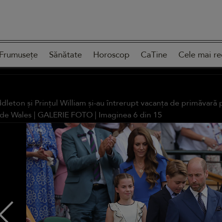
Frumusețe
Sănătate
Horoscop
CaTine
Cele mai re
dleton și Prințul William și-au întrerupt vacanța de primăvară 
 de Wales |
GALERIE FOTO
| Imaginea
6
din
15