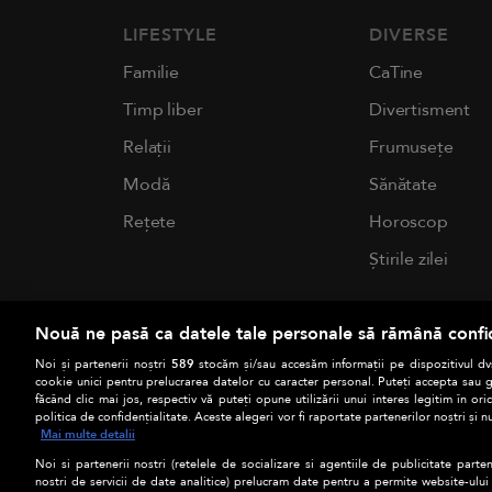
LIFESTYLE
DIVERSE
Familie
CaTine
Timp liber
Divertisment
Relații
Frumusețe
Modă
Sănătate
Rețete
Horoscop
Știrile zilei
Nouă ne pasă ca datele tale personale să rămână confi
Noi și partenerii noștri
589
stocăm și/sau accesăm informații pe dispozitivul dvs
cookie unici pentru prelucrarea datelor cu caracter personal. Puteți accepta sau g
făcând clic mai jos, respectiv vă puteți opune utilizării unui interes legitim în 
politica de confidențialitate. Aceste alegeri vor fi raportate partenerilor noștri și n
Mai multe detalii
Noi si partenerii nostri (retelele de socializare si agentiile de publicitate parten
nostri de servicii de date analitice) prelucram date pentru a permite website-ului