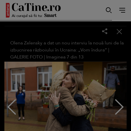
Ai curajul să fii tu:
Smart
Olena Zelensky a dat un nou interviu la nouă luni de la
Sensibilă
izbucnirea războiului în Ucraina: „Vom îndura” |
GALERIE FOTO
| Imaginea
7
din
13
Puternică