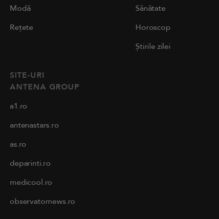
Modă
Sănătate
Rețete
Horoscop
Știrile zilei
SITE-URI
ANTENA GROUP
a1.ro
antenastars.ro
as.ro
deparinti.ro
medicool.ro
observatornews.ro