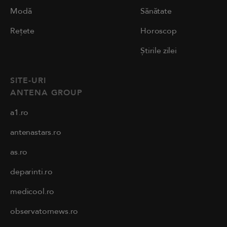
Modă
Sănătate
Rețete
Horoscop
Știrile zilei
SITE-URI
ANTENA GROUP
a1.ro
antenastars.ro
as.ro
deparinti.ro
medicool.ro
observatornews.ro