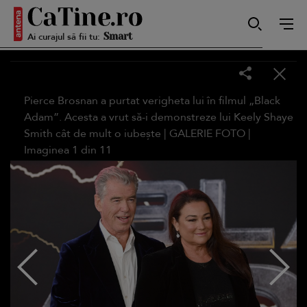
Ai curajul să fii tu:
Autentică
Pierce Brosnan a purtat verigheta lui în filmul „Black
Smart
Adam”. Acesta a vrut să-i demonstreze lui Keely Shaye
Smith cât de mult o iubește |
GALERIE FOTO
|
Imaginea
1
din
11
Sensibilă
Puternică