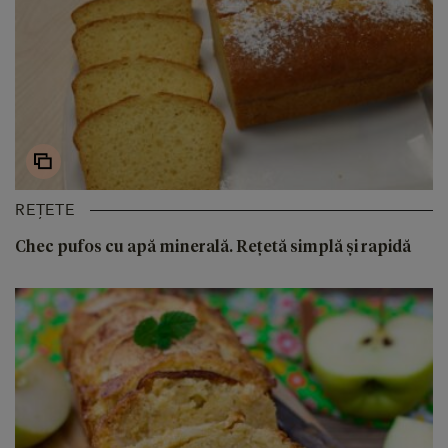
REȚETE
Chec pufos cu apă minerală. Rețetă simplă și rapidă