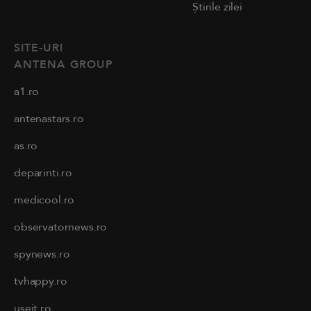
Știrile zilei
SITE-URI
ANTENA GROUP
a1.ro
antenastars.ro
as.ro
deparinti.ro
medicool.ro
observatornews.ro
spynews.ro
tvhappy.ro
useit.ro