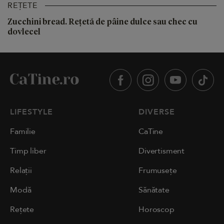
REȚETE
Zucchini bread. Rețetă de pâine dulce sau chec cu
dovlecel
LIFESTYLE
DIVERSE
Familie
CaTine
Timp liber
Divertisment
Relații
Frumusețe
Modă
Sănătate
Rețete
Horoscop