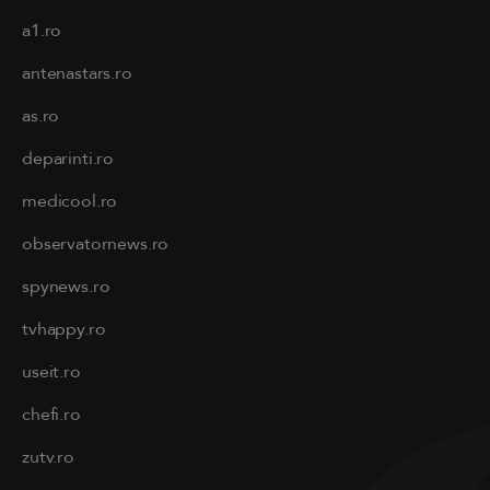
a1.ro
antenastars.ro
as.ro
deparinti.ro
medicool.ro
observatornews.ro
spynews.ro
tvhappy.ro
useit.ro
chefi.ro
zutv.ro