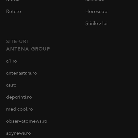
Rețete
Horoscop
Știrile zilei
SITE-URI
ANTENA GROUP
a1.ro
antenastars.ro
as.ro
deparinti.ro
medicool.ro
observatornews.ro
spynews.ro