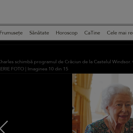
Frumusețe
Sănătate
Horoscop
CaTine
Cele mai re
harles schimbă programul de Crăciun de la Castelul Windsor. Ce
ERIE FOTO
| Imaginea
10
din
15