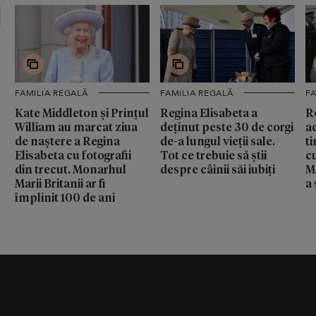
FAMILIA REGALĂ
FAMILIA REGALĂ
FA
Kate Middleton și Prințul
Regina Elisabeta a
R
William au marcat ziua
deținut peste 30 de corgi
a
de naștere a Regina
de-a lungul vieții sale.
t
Elisabeta cu fotografii
Tot ce trebuie să știi
c
din trecut. Monarhul
despre câinii săi iubiți
M
Marii Britanii ar fi
a 
împlinit 100 de ani