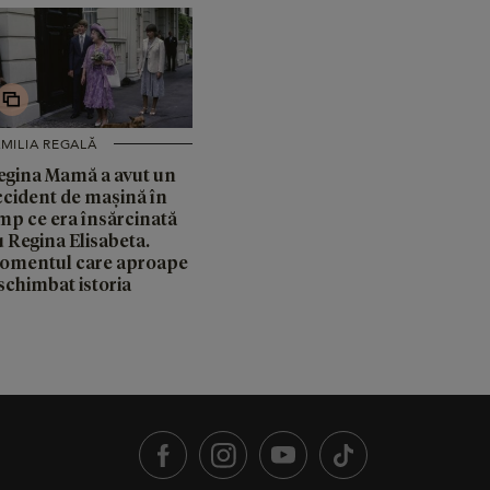
MILIA REGALĂ
egina Mamă a avut un
ccident de mașină în
imp ce era însărcinată
u Regina Elisabeta.
omentul care aproape
schimbat istoria