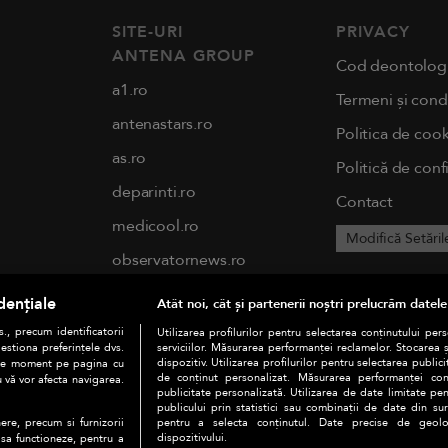
SITE-URI
PRIVACY
ANTENA GROUP
Cod deontolog
a1.ro
Termeni și condi
antenastars.ro
Politica de cook
as.ro
Politică de conf
deparinti.ro
Contact
medicool.ro
Modifică Setăril
observatornews.ro
spynews.ro
dențiale
Atât noi, cât și partenerii noștri prelucrăm datele
tvhappy.ro
., precum identificatorii
Utilizarea profilurilor pentru selectarea conținutului per
estiona preferințele dvs.
serviciilor. Măsurarea performanței reclamelor. Stocarea 
useit.ro
dispozitiv. Utilizarea profilurilor pentru selectarea publici
orice moment pe pagina cu
de conținut personalizat. Măsurarea performanței conți
u vă vor afecta navigarea.
publicitate personalizată. Utilizarea de date limitate pen
chefi.ro
publicului prin statistici sau combinații de date din surs
pentru a selecta conținutul. Date precise de geoloc
ere, precum si furnizorii
zutv.ro
dispozitivului.
 sa functioneze, pentru a