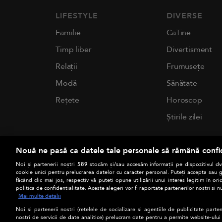
LIFESTYLE
DIVERSE
Familie
CaTine
Timp liber
Divertisment
Relații
Frumusețe
Modă
Sănătate
Rețete
Horoscop
Știrile zilei
Nouă ne pasă ca datele tale personale să rămână confi
Noi și partenerii noștri
589
stocăm și/sau accesăm informații pe dispozitivul dvs
cookie unici pentru prelucrarea datelor cu caracter personal. Puteți accepta sau g
făcând clic mai jos, respectiv vă puteți opune utilizării unui interes legitim în 
politica de confidențialitate. Aceste alegeri vor fi raportate partenerilor noștri și n
Mai multe detalii
Noi si partenerii nostri (retelele de socializare si agentiile de publicitate parten
nostri de servicii de date analitice) prelucram date pentru a permite website-ului