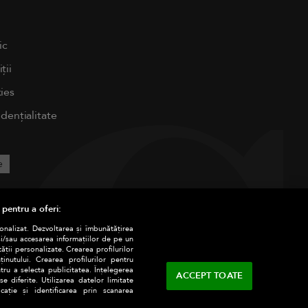
ic
ții
ies
idențialitate
e
 pentru a oferi:
sonalizat. Dezvoltarea și îmbunătățirea
și/sau accesarea informațiilor de pe un
tății personalizate. Crearea profilurilor
nutului. Crearea profilurilor pentru
tru a selecta publicitatea. Înțelegerea
ACCEPT TOATE
e diferite. Utilizarea datelor limitate
ație și identificarea prin scanarea