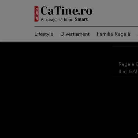
Ai curajul să fii tu:
Smart
Lifestyle
Divertisment
Familia Regală
Sensibilă
Regele C
II-a |
GAL
Puternică