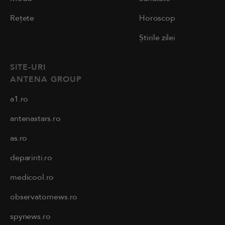
Rețete
Horoscop
Știrile zilei
SITE-URI
ANTENA GROUP
a1.ro
antenastars.ro
as.ro
deparinti.ro
medicool.ro
observatornews.ro
spynews.ro