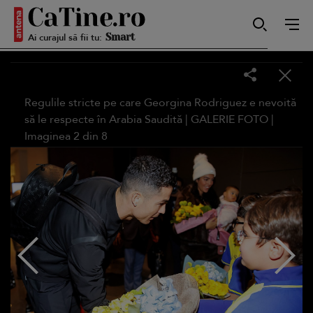
Ai curajul să fii tu:
Smart
Sensibilă
Regulile stricte pe care Georgina Rodriguez e nevoită
să le respecte în Arabia Saudită |
GALERIE FOTO
|
Imaginea
2
din
8
Puternică