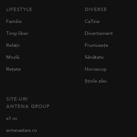
LIFESTYLE
DIVERSE
Familie
CaTine
Timp liber
Divertisment
Relații
Frumusețe
Modă
Sănătate
Rețete
Horoscop
Știrile zilei
SITE-URI
ANTENA GROUP
a1.ro
antenastars.ro