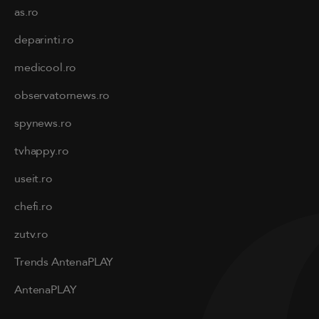
as.ro
deparinti.ro
medicool.ro
observatornews.ro
spynews.ro
tvhappy.ro
useit.ro
chefi.ro
zutv.ro
Trends AntenaPLAY
AntenaPLAY