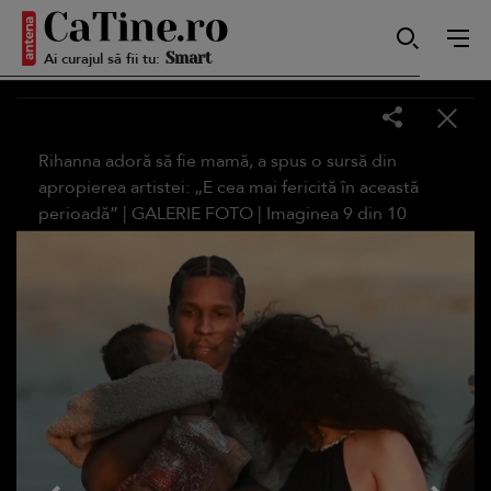
Ai curajul să fii tu:
Smart
Sensibilă
Rihanna adoră să fie mamă, a spus o sursă din
apropierea artistei: „E cea mai fericită în această
perioadă” |
GALERIE FOTO
| Imaginea
9
din
10
Puternică