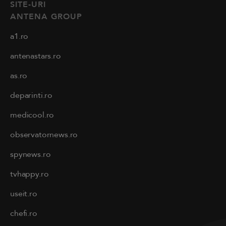
SITE-URI
ANTENA GROUP
a1.ro
antenastars.ro
as.ro
deparinti.ro
medicool.ro
observatornews.ro
spynews.ro
tvhappy.ro
useit.ro
chefi.ro