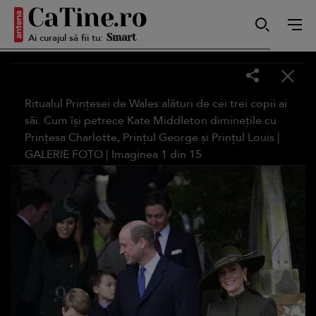
Ai curajul să fii tu:
Smart
Sensibilă
Ritualul Prințesei de Wales alături de cei trei copii ai
săi. Cum își petrece Kate Middleton diminețile cu
Prințesa Charlotte, Prințul George și Prințul Louis |
GALERIE FOTO
| Imaginea
1
din
15
Puternică