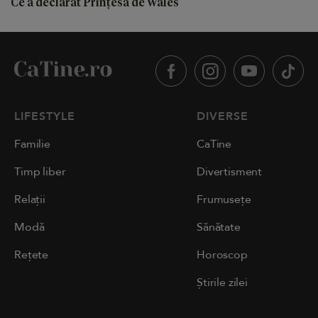
Ce a declarat Prințesa de Wales
LIFESTYLE
DIVERSE
Familie
CaTine
Timp liber
Divertisment
Relații
Frumusețe
Modă
Sănătate
Rețete
Horoscop
Știrile zilei