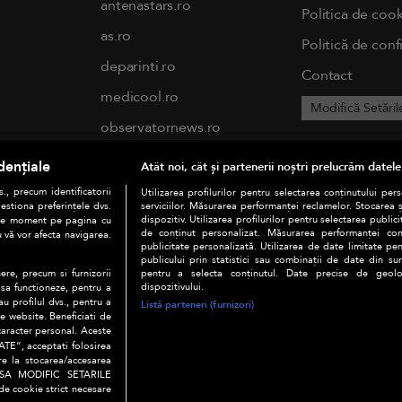
antenastars.ro
Politica de cook
as.ro
Politică de conf
deparinti.ro
Contact
medicool.ro
Modifică Setăril
observatornews.ro
spynews.ro
dențiale
Atât noi, cât și partenerii noștri prelucrăm datele
tvhappy.ro
., precum identificatorii
Utilizarea profilurilor pentru selectarea conținutului per
estiona preferințele dvs.
serviciilor. Măsurarea performanței reclamelor. Stocarea 
useit.ro
dispozitiv. Utilizarea profilurilor pentru selectarea publici
orice moment pe pagina cu
de conținut personalizat. Măsurarea performanței conți
u vă vor afecta navigarea.
publicitate personalizată. Utilizarea de date limitate pen
chefi.ro
publicului prin statistici sau combinații de date din surs
pentru a selecta conținutul. Date precise de geoloc
ere, precum si furnizorii
zutv.ro
dispozitivului.
 sa functioneze, pentru a
au profilul dvs., pentru a
Listă parteneri (furnizori)
Trends AntenaPLAY
 pe website. Beneficiati de
caracter personal. Aceste
AntenaPLAY
TE”, acceptati folosirea
ire la stocarea/accesarea
AU SA MODIFIC SETARILE
de cookie strict necesare