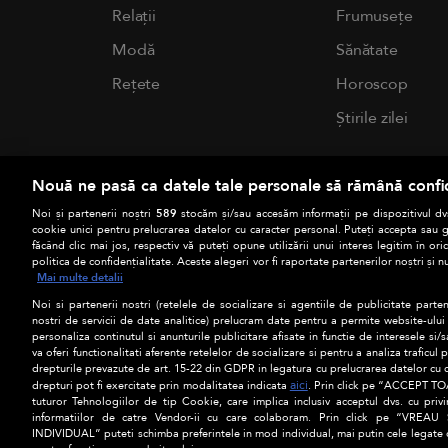
Relații
Frumusețe
Modă
Sănătate
Rețete
Horoscop
Știrile zilei
Nouă ne pasă ca datele tale personale să rămână confi
Noi și partenerii noștri
589
stocăm și/sau accesăm informații pe dispozitivul dvs
cookie unici pentru prelucrarea datelor cu caracter personal. Puteți accepta sau g
făcând clic mai jos, respectiv vă puteți opune utilizării unui interes legitim în 
politica de confidențialitate. Aceste alegeri vor fi raportate partenerilor noștri și n
Mai multe detalii
Noi si partenerii nostri (retelele de socializare si agentiile de publicitate parten
nostri de servicii de date analitice) prelucram date pentru a permite website-ului
personaliza continutul si anunturile publicitare afisate in functie de interesele si/s
va oferi functionalitati aferente retelelor de socializare si pentru a analiza traficul
drepturile prevazute de art. 15-22 din GDPR in legatura cu prelucrarea datelor cu 
aici
drepturi pot fi exercitate prin modalitatea indicata
. Prin click pe “ACCEPT TOA
tuturor Tehnologiilor de tip Cookie, care implica inclusiv acceptul dvs. cu priv
informatiilor de catre Vendor-ii cu care colaboram. Prin click pe “VRE
© 2022 CaTine.ro
INDIVIDUAL” puteti schimba preferintele in mod individual, mai putin cele legate 