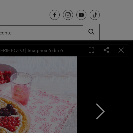
cente
ERIE FOTO
| Imaginea
6
din
6