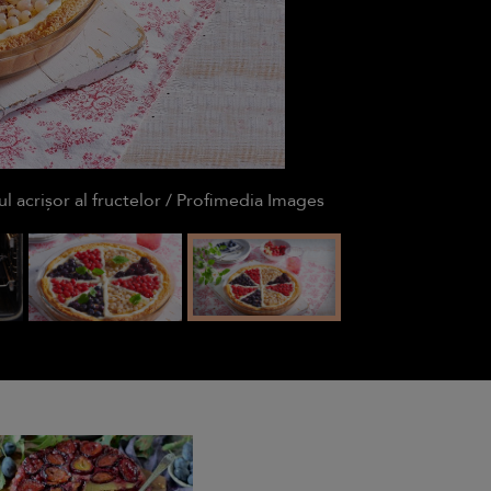
 acrișor al fructelor / Profimedia Images