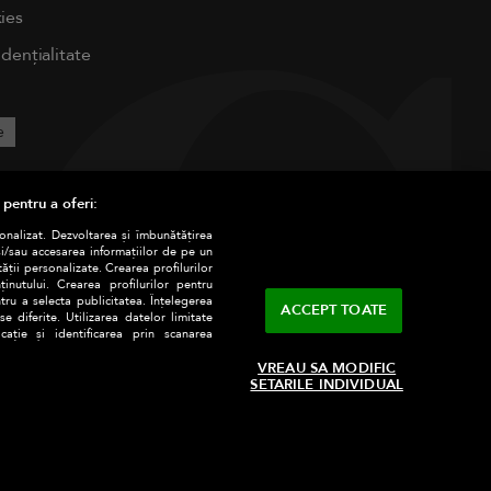
ies
idențialitate
e
 pentru a oferi:
sonalizat. Dezvoltarea și îmbunătățirea
și/sau accesarea informațiilor de pe un
tății personalizate. Crearea profilurilor
nutului. Crearea profilurilor pentru
tru a selecta publicitatea. Înțelegerea
ACCEPT TOATE
e diferite. Utilizarea datelor limitate
ație și identificarea prin scanarea
VREAU SA MODIFIC
SETARILE INDIVIDUAL