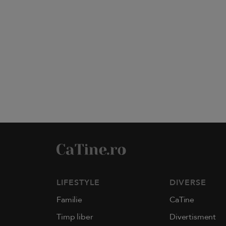
LIFESTYLE
DIVERSE
Familie
CaTine
Timp liber
Divertisment