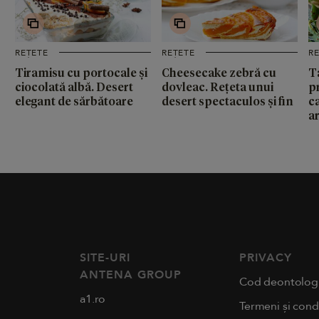
REȚETE
REȚETE
R
Tiramisu cu portocale și
Cheesecake zebră cu
T
ciocolată albă. Desert
dovleac. Rețeta unui
p
elegant de sărbătoare
desert spectaculos și fin
c
a
SITE-URI
PRIVACY
ANTENA GROUP
Cod deontolog
a1.ro
Termeni și condi