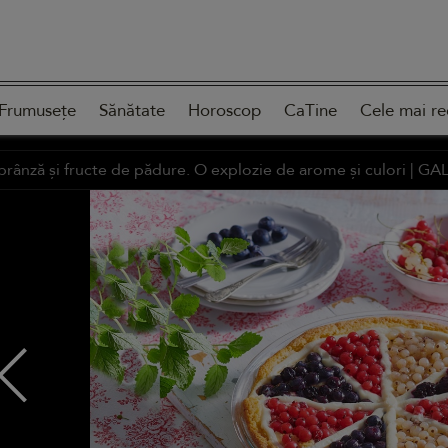
Frumusețe
Sănătate
Horoscop
CaTine
Cele mai re
 brânză și fructe de pădure. O explozie de arome și culori |
GAL