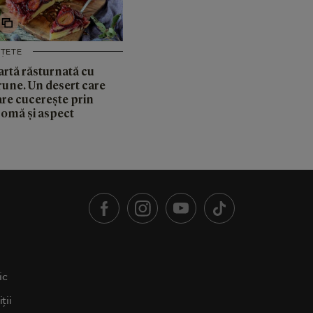
EȚETE
artă răsturnată cu
rune. Un desert care
are cucerește prin
romă și aspect
ic
ții