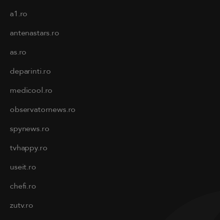
a1.ro
antenastars.ro
as.ro
deparinti.ro
medicool.ro
observatornews.ro
spynews.ro
tvhappy.ro
useit.ro
chefi.ro
zutv.ro