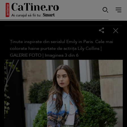
Ai curajul să fii tu:
Smart
Sensibilă
Ținute inspirate din serialul Emily in Paris. Cele mai
colorate haine purtate de actrița Lily Collins |
GALERIE FOTO
| Imaginea
3
din
6
Puternică