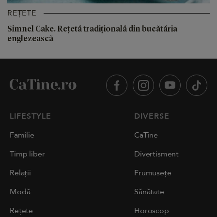
REȚETE
Simnel Cake. Rețetă tradițională din bucătăria
englezească
LIFESTYLE
DIVERSE
Familie
CaTine
Timp liber
Divertisment
Relații
Frumusețe
Modă
Sănătate
Rețete
Horoscop