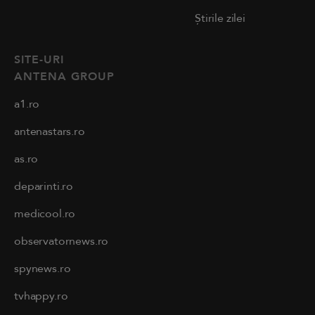
Știrile zilei
SITE-URI
ANTENA GROUP
a1.ro
antenastars.ro
as.ro
deparinti.ro
medicool.ro
observatornews.ro
spynews.ro
tvhappy.ro