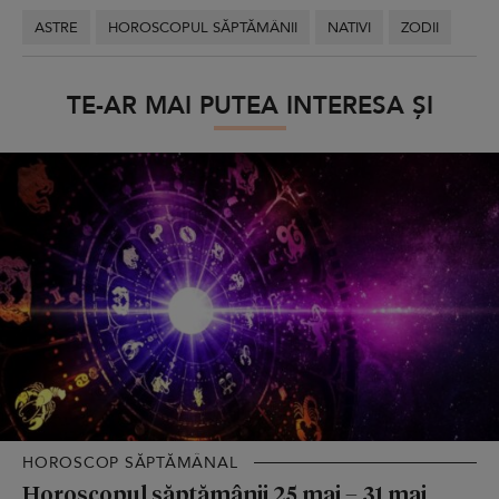
ASTRE
HOROSCOPUL SĂPTĂMÂNII
NATIVI
ZODII
TE-AR MAI PUTEA INTERESA ȘI
HOROSCOP SĂPTĂMÂNAL
Horoscopul săptămânii 25 mai – 31 mai