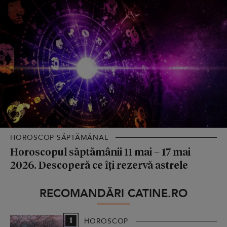
HOROSCOP SĂPTĂMÂNAL
Horoscopul săptămânii 11 mai – 17 mai
2026. Descoperă ce îți rezervă astrele
RECOMANDĂRI CATINE.RO
1
HOROSCOP