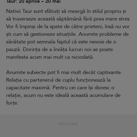
Taur: 20 aprilie – 20 mai
Nativii Taur sunt sfătuiți să meargă în stilul propriu și
să traverseze această săptămână fără prea mare stres.
Vor fi împinși de la spate de către prieteni, însă nu vor
ști cum să gestioneze situațiile. Anumite probleme de
sănătate pot semnala faptul că este nevoie de o
pauză. Dorința de a învăța lucruri noi se poate
manifesta acum mai mult ca niciodată.
Anumite subiecte pot fi mai mult decât captivante.
Relația cu partenerul de cuplu funcționează la
capacitate maximă. Pentru cei care își doresc o
relație, acum nu este ideală această acumulare de
forțe.
RECLAMĂ