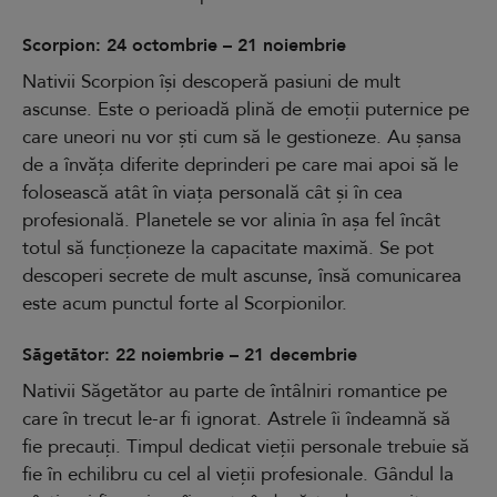
Scorpion: 24 octombrie – 21 noiembrie
Nativii Scorpion își descoperă pasiuni de mult
ascunse. Este o perioadă plină de emoții puternice pe
care uneori nu vor ști cum să le gestioneze. Au șansa
de a învăța diferite deprinderi pe care mai apoi să le
folosească atât în viața personală cât și în cea
profesională. Planetele se vor alinia în așa fel încât
totul să funcționeze la capacitate maximă. Se pot
descoperi secrete de mult ascunse, însă comunicarea
este acum punctul forte al Scorpionilor.
Săgetător: 22 noiembrie – 21 decembrie
Nativii Săgetător au parte de întâlniri romantice pe
care în trecut le-ar fi ignorat. Astrele îi îndeamnă să
fie precauți. Timpul dedicat vieții personale trebuie să
fie în echilibru cu cel al vieții profesionale. Gândul la