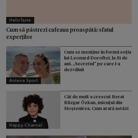
HelloTaste
Cum să păstrezi cafeaua proaspătă: sfatul
experților
Cum se menţine în formă soţia
lui Leonard Doroftei, la 51 de
ani. „Secretul” pe care l-a
dezvăluit
Antena Sport
Cât de mult a crescut Berat
Rüzgar Özkan, micuțul din
Moștenirea. Cum arată astăzi
Happy Channel