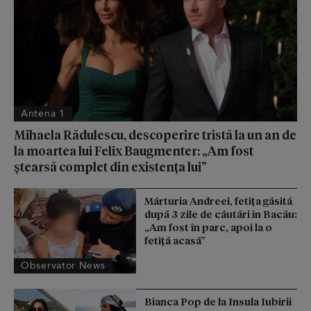
Antena 1
Mihaela Rădulescu, descoperire tristă la un an de
la moartea lui Felix Baugmenter: „Am fost
ștearsă complet din existența lui”
Mărturia Andreei, fetiţa găsită
după 3 zile de căutări în Bacău:
„Am fost în parc, apoi la o
fetiţă acasă”
Observator News
Bianca Pop de la Insula Iubirii