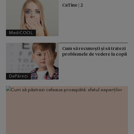
CaTine | 2
MediCOOL
Cum să recunoști și să tratezi
problemele de vedere la copii
DePărinți