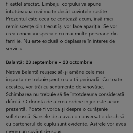
fi astfel afectat. Limbajul corpului va spune
întotdeauna mai multe decât cuvintele rostite.
Prezentul este ceea ce contează acum, însă mici
reminiscențe din trecut își vor face apariția. Se vor
crea conexiuni speciale cu mai multe persoane din
familie. Nu este exclusă o deplasare în interes de
serviciu.
Balanță: 23 septembrie – 23 octombrie
Nativii Balanță reușesc să-și amâne cele mai
importante trebuie pentru o altă perioadă. Cu toate
acestea, vor trăi cu sentimente de vinovăție.
Schimbarea nu trebuie să fie întotdeauna considerată
dificilă. O dorință de a crea ordine în jur este acum
prezentă. Poate fi vorba și despre o curățenie
sufletească. Șansele de a avea o conversație deschisă
cu partenerul de cuplu sunt evidente. Astrele vor avea
mereu un cuvânt de spus.