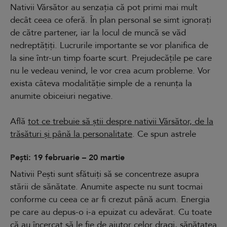
Nativii Vărsător au senzația că pot primi mai mult
decât ceea ce oferă. În plan personal se simt ignorați
de către partener, iar la locul de muncă se văd
nedreptățiți. Lucrurile importante se vor planifica de
la sine într-un timp foarte scurt. Prejudecățile pe care
nu le vedeau venind, le vor crea acum probleme. Vor
exista câteva modalităție simple de a renunța la
anumite obiceiuri negative.
Află
tot ce trebuie să știi despre nativii Vărsător, de la
trăsături și până la personalitate
. Ce spun astrele
Pești: 19 februarie – 20 martie
Nativii Pești sunt sfătuiți să se concentreze asupra
stării de sănătate. Anumite aspecte nu sunt tocmai
conforme cu ceea ce ar fi crezut până acum. Energia
pe care au depus-o i-a epuizat cu adevărat. Cu toate
că au încercat să le fie de ajutor celor dragi, sănătatea