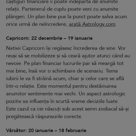
câștiguri financiare îi poate îndepărta de anumite
relații. Partenerul de cuplu poate veni cu anumite
plângeri. Un plan bine pus la punct poate salva acum
orice urmă de neîncredere,
arată Astrology.com
.
Capricorn: 22 decembrie – 19 ianuarie
Nativii Capricorn își regăsesc încrederea de sine. Vor
reuși să se mobilizeze și să ceară ajutor atunci când au
nevoie. Pe plan financiar lucrurile par să meargă tot
mai bine, însă vor o schimbare de scenariu. Tema
iubirii le va fi străină acum, chiar și celor care se află
într-o relație. Este momentul pentru destăinuirea
anumitor sentimente mai vechi. Un aspect astrologic
pozitiv va influența în scurtă vreme deciziile luate.
Este cazul ca cei născuți sub acest semn zodiacal să-și
pregătească răspunsurile corecte.
Vărsător: 20 ianuarie – 18 februarie