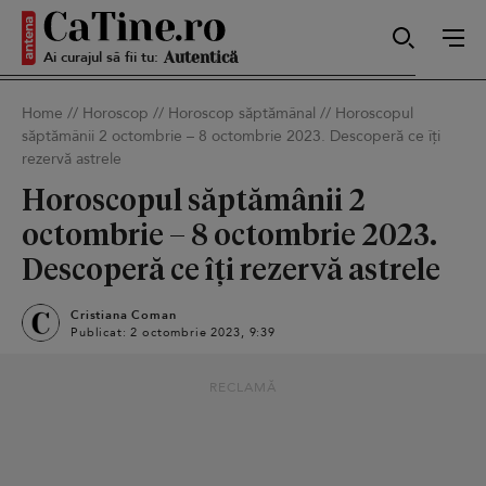
Ai curajul să fii tu:
Sexy
Home
//
Horoscop
//
Horoscop săptămânal
//
Horoscopul
săptămânii 2 octombrie – 8 octombrie 2023. Descoperă ce îți
rezervă astrele
Autentică
Horoscopul săptămânii 2
octombrie – 8 octombrie 2023.
Smart
Descoperă ce îți rezervă astrele
Cristiana Coman
Publicat: 2 octombrie 2023, 9:39
Sensibilă
RECLAMĂ
Puternică