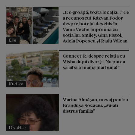
„E o groapă, toată locația…” Ce
a recunoscut Răzvan Fodor
despre hotelul deschis în
Vama Veche împreună cu
soția lui, Smiley, Gina Pistol,
Elle
Adela Popescu și Radu Vâlcan
Connect-R, despre relația cu
Misha după divorț: „Nu putea
să aibă o mamă mai bună!”
Kudika
Marina Almășan, mesaj pentru
Brândușa Socaciu. „Mi-ați
distrus familia”
DivaHair