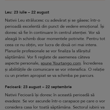
Leu: 23 iulie – 22 august
Nativii Leu strălucesc cu adevărat și se găsesc într-o
perioadă excelentă din punct de vedere emoțional. Își
doresc să fie în continuare în centrul atenției. Vor să
aleagă în schimb doar momentele potrivite. Pentru tot
ceea ce nu obțin, vor lucra de două ori mai intens.
Planurile profesionale se vor finaliza la sfârșitul
săptămânii. Vor fi reglate de asemenea câteva
aspecte personale,
spune Yourtango.com
. Încrederea
și abilitățile de comunicare se vor intensifica. O relație
cu un prieten apropiat se va schimba pe parcurs.
Fecioară: 23 august – 22 septembrie
Nativii Fecioară își doresc în această perioadă să
evadeze. Se vor ascunde într-o carapace pe care o vor
considera casa lor toată săptămâna. Sectorul iubirii va