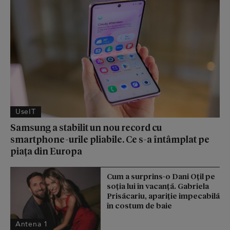
UseIT
Samsung a stabilit un nou record cu
smartphone-urile pliabile. Ce s-a întâmplat pe
piața din Europa
Cum a surprins-o Dani Oțil pe
soția lui în vacanță. Gabriela
Prisăcariu, apariție impecabilă
în costum de baie
Antena 1