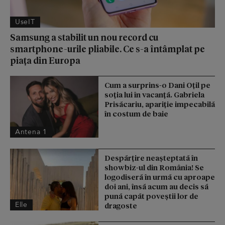
UseIT
Samsung a stabilit un nou record cu
smartphone-urile pliabile. Ce s-a întâmplat pe
piața din Europa
Cum a surprins-o Dani Oțil pe
soția lui în vacanță. Gabriela
Prisăcariu, apariție impecabilă
în costum de baie
Antena 1
Despărțire neașteptată în
showbiz-ul din România! Se
logodiseră în urmă cu aproape
doi ani, însă acum au decis să
pună capăt poveștii lor de
Elle
dragoste