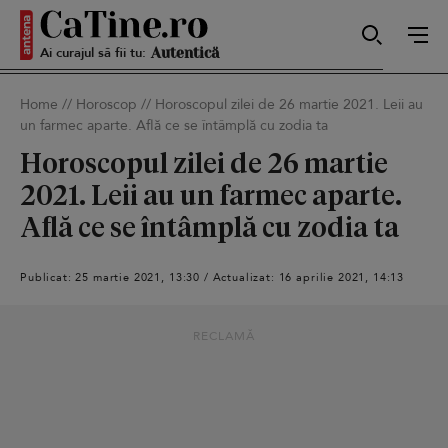
Ai curajul să fii tu:
Sexy
Home
//
Horoscop
//
Horoscopul zilei de 26 martie 2021. Leii au
un farmec aparte. Află ce se întâmplă cu zodia ta
Autentică
Horoscopul zilei de 26 martie
2021. Leii au un farmec aparte.
Află ce se întâmplă cu zodia ta
Smart
Publicat: 25 martie 2021, 13:30 / Actualizat: 16 aprilie 2021, 14:13
Sensibilă
RECLAMĂ
Puternică