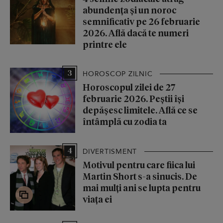
abundența și un noroc
semnificativ pe 26 februarie
2026. Află dacă te numeri
printre ele
3
HOROSCOP ZILNIC
Horoscopul zilei de 27
februarie 2026. Peștii își
depășesc limitele. Află ce se
întâmplă cu zodia ta
4
DIVERTISMENT
Motivul pentru care fiica lui
Martin Short s-a sinucis. De
mai mulți ani se lupta pentru
viața ei