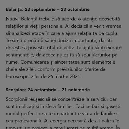
Balanță: 23 septembrie – 23 octombrie
Nativii Balanță trebuie să acorde o atenție deosebită
relațiilor și vieții personale. Ai decis că a venit vremea
să analizezi etapa în care a ajuns relația ta de cuplu.
Te simți pregătită să iei decizii importante, dar îți
dorești să privești totul obiectiv. Te ajută să îți exprimi
sentimentele, de aceea nu ezita să spui lucrurilor pe
nume. Comunicarea și sinceritatea sunt elementele
cheie ale zilei, conform previziunilor oferite de
horoscopul zilei de 26 martie 2021.
Scorpion: 24 octombrie – 21 noiembrie
Scorpionii reușesc să se concentreze la serviciu, dar
sunt implicați și în sfera familiei. Faci ce faci și găsești
modul perfect de a te împărți între viața de familie și
cea profesională. Ai energia necesară de a finaliza în
timp util un proiect la care lucrezi de multă vreme. În