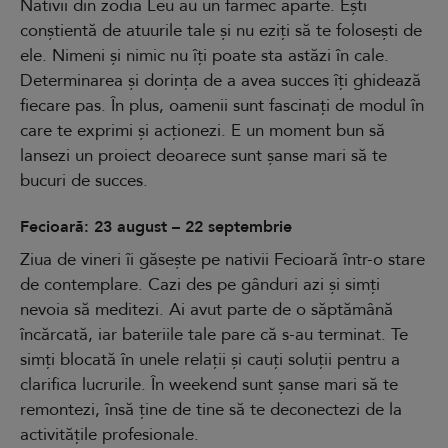
Nativii din zodia Leu au un farmec aparte. Ești
conștientă de atuurile tale și nu eziți să te folosești de
ele. Nimeni și nimic nu îți poate sta astăzi în cale.
Determinarea și dorința de a avea succes îți ghidează
fiecare pas. În plus, oamenii sunt fascinați de modul în
care te exprimi și acționezi. E un moment bun să
lansezi un proiect deoarece sunt șanse mari să te
bucuri de succes.
Fecioară: 23 august – 22 septembrie
Ziua de vineri îi găsește pe nativii Fecioară într-o stare
de contemplare. Cazi des pe gânduri azi și simți
nevoia să meditezi. Ai avut parte de o săptămână
încărcată, iar bateriile tale pare că s-au terminat. Te
simți blocată în unele relații și cauți soluții pentru a
clarifica lucrurile. În weekend sunt șanse mari să te
remontezi, însă ține de tine să te deconectezi de la
activitățile profesionale.