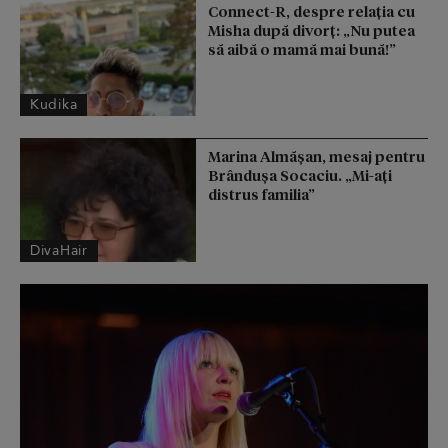
Connect-R, despre relația cu
Misha după divorț: „Nu putea
să aibă o mamă mai bună!”
Kudika
Marina Almășan, mesaj pentru
Brândușa Socaciu. „Mi-ați
distrus familia”
DivaHair