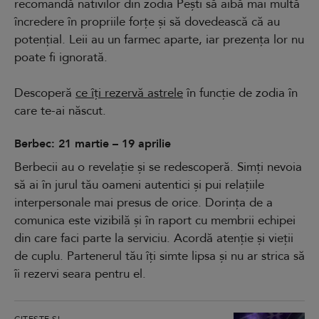
recomandă nativilor din zodia Pești să aibă mai multă
încredere în propriile forțe și să dovedească că au
potențial. Leii au un farmec aparte, iar prezența lor nu
poate fi ignorată.
Descoperă
ce îți rezervă astrele
în funcție de zodia în
care te-ai născut.
Berbec: 21 martie – 19 aprilie
Berbecii au o revelație și se redescoperă. Simți nevoia
să ai în jurul tău oameni autentici și pui relațiile
interpersonale mai presus de orice. Dorința de a
comunica este vizibilă și în raport cu membrii echipei
din care faci parte la serviciu. Acordă atenție și vieții
de cuplu. Partenerul tău îți simte lipsa și nu ar strica să
îi rezervi seara pentru el.
CITEȘTE ȘI