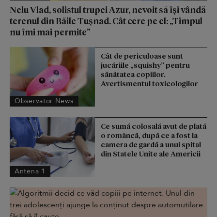
Nelu Vlad, solistul trupei Azur, nevoit să își vândă
terenul din Băile Tușnad. Cât cere pe el: „Timpul
nu îmi mai permite”
Cât de periculoase sunt
jucăriile „squishy” pentru
sănătatea copiilor.
Avertismentul toxicologilor
Observator News
Ce sumă colosală avut de plată
o româncă, după ce a fost la
camera de gardă a unui spital
din Statele Unite ale Americii
Antena 1