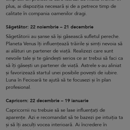
plus, ai dispoziția necesară și de a petrece timp de
calitate în compania oamenilor dragi.
Săgetător: 22 noiembrie – 21 decembrie
Săgetătorii au șanse să își găsească sufletul pereche.
Planeta Venus îți influențează trăirile și simți nevoia să
ai alături un partener de viață. Realizezi care sunt
nevoile tale și te gândești serios ce ar trebui să faci ca
să îți găsești un partener de viață. Astrele s-au aliniat
și favorizează startul unei posibile povești de iubire.
Luna în Fecioară te ajută să te focusezi și în plan
profesional.
Capricorn: 22 decembrie – 19 ianuarie
Capricornii nu trebuie să se lase influențați de
aparențe. Azi e recomandat să te bazezi pe intuiția ta
și să îți asculți vocea interioară. Ai încredere în