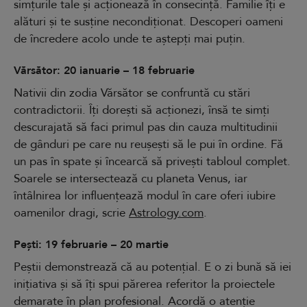
simțurile tale și acționează în consecință. Familie îți e
alături și te susține necondiționat. Descoperi oameni
de încredere acolo unde te aștepți mai puțin.
Vărsător: 20 ianuarie – 18 februarie
Nativii din zodia Vărsător se confruntă cu stări
contradictorii. Îți dorești să acționezi, însă te simți
descurajată să faci primul pas din cauza multitudinii
de gânduri pe care nu reușești să le pui în ordine. Fă
un pas în spate și încearcă să privești tabloul complet.
Soarele se intersectează cu planeta Venus, iar
întâlnirea lor influențează modul în care oferi iubire
oamenilor dragi, scrie
Astrology.com
.
Pești: 19 februarie – 20 martie
Peștii demonstrează că au potențial. E o zi bună să iei
inițiativa și să îți spui părerea referitor la proiectele
demarate în plan profesional. Acordă o atenție