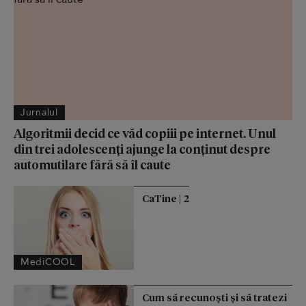
Jurnalul
Algoritmii decid ce văd copiii pe internet. Unul
din trei adolescenți ajunge la conținut despre
automutilare fără să îl caute
CaTine | 2
MediCOOL
Cum să recunoști și să tratezi