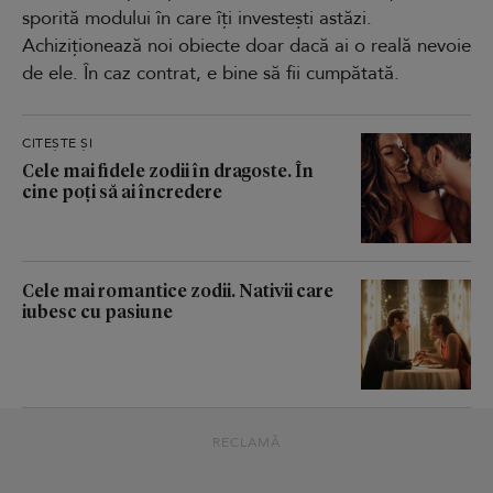
sporită modului în care îți investești astăzi.
Achiziționează noi obiecte doar dacă ai o reală nevoie
de ele. În caz contrat, e bine să fii cumpătată.
CITEȘTE ȘI
Cele mai fidele zodii în dragoste. În
cine poți să ai încredere
Cele mai romantice zodii. Nativii care
iubesc cu pasiune
RECLAMĂ