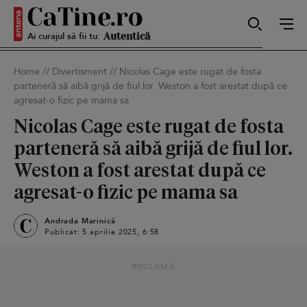
Ai curajul să fii tu:
Sexy
Home
//
Divertisment
//
Nicolas Cage este rugat de fosta
parteneră să aibă grijă de fiul lor. Weston a fost arestat după ce
Autentică
agresat-o fizic pe mama sa
Nicolas Cage este rugat de fosta
parteneră să aibă grijă de fiul lor.
Smart
Weston a fost arestat după ce
agresat-o fizic pe mama sa
Andrada Marinică
Sensibilă
Publicat: 5 aprilie 2025, 6:58
RECLAMĂ
Puternică