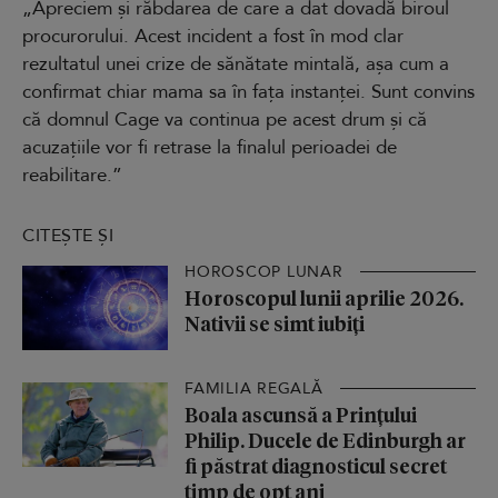
„Apreciem și răbdarea de care a dat dovadă biroul
procurorului. Acest incident a fost în mod clar
rezultatul unei crize de sănătate mintală, așa cum a
confirmat chiar mama sa în fața instanței. Sunt convins
că domnul Cage va continua pe acest drum și că
acuzațiile vor fi retrase la finalul perioadei de
reabilitare.”
CITEȘTE ȘI
HOROSCOP LUNAR
Horoscopul lunii aprilie 2026.
Nativii se simt iubiți
FAMILIA REGALĂ
Boala ascunsă a Prințului
Philip. Ducele de Edinburgh ar
fi păstrat diagnosticul secret
timp de opt ani