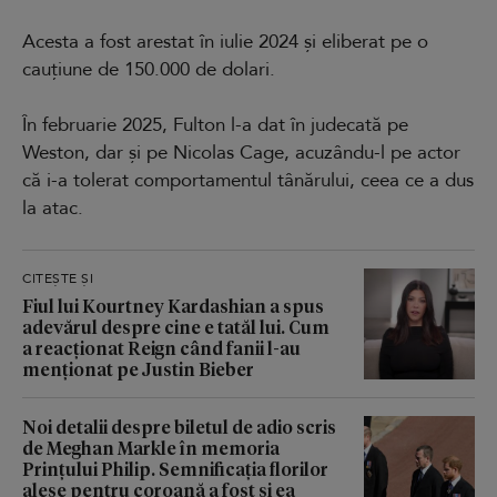
Acesta a fost arestat în iulie 2024 și eliberat pe o
cauțiune de 150.000 de dolari.
În februarie 2025, Fulton l-a dat în judecată pe
Weston, dar și pe Nicolas Cage, acuzându-l pe actor
că i-a tolerat comportamentul tânărului, ceea ce a dus
la atac.
CITEȘTE ȘI
Fiul lui Kourtney Kardashian a spus
adevărul despre cine e tatăl lui. Cum
a reacționat Reign când fanii l-au
menționat pe Justin Bieber
Noi detalii despre biletul de adio scris
de Meghan Markle în memoria
Prințului Philip. Semnificația florilor
alese pentru coroană a fost și ea