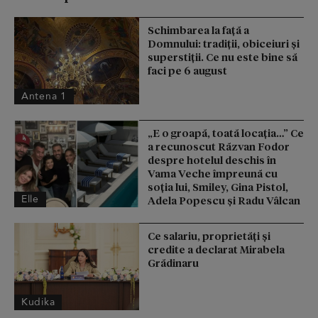
Schimbarea la față a
Domnului: tradiții, obiceiuri și
superstiții. Ce nu este bine să
faci pe 6 august
Antena 1
„E o groapă, toată locația…” Ce
a recunoscut Răzvan Fodor
despre hotelul deschis în
Vama Veche împreună cu
soția lui, Smiley, Gina Pistol,
Elle
Adela Popescu și Radu Vâlcan
Ce salariu, proprietăți și
credite a declarat Mirabela
Grădinaru
Kudika