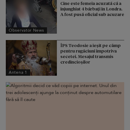
Cine este femeia acuzată că a
înjunghiat 4 bărbați în Londra.
A fost pusă oficial sub acuzare
Observator News
ÎPS Teodosie a ieșit pe câmp
pentru rugăciuni împotriva
secetei. Mesajul transmis
credincioșilor
Antena 1