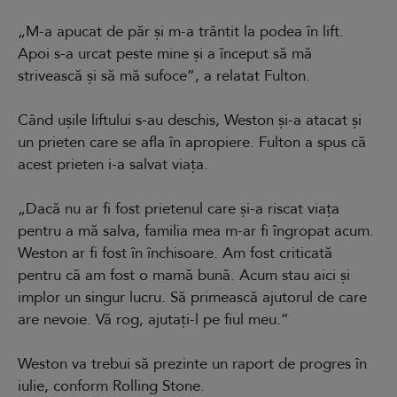
„M-a apucat de păr și m-a trântit la podea în lift.
Apoi s-a urcat peste mine și a început să mă
strivească și să mă sufoce”, a relatat Fulton.
Când ușile liftului s-au deschis, Weston și-a atacat și
un prieten care se afla în apropiere. Fulton a spus că
acest prieten i-a salvat viața.
„Dacă nu ar fi fost prietenul care și-a riscat viața
pentru a mă salva, familia mea m-ar fi îngropat acum.
Weston ar fi fost în închisoare. Am fost criticată
pentru că am fost o mamă bună. Acum stau aici și
implor un singur lucru. Să primească ajutorul de care
are nevoie. Vă rog, ajutați-l pe fiul meu.”
Weston va trebui să prezinte un raport de progres în
iulie, conform Rolling Stone.