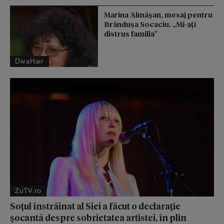
Marina Almășan, mesaj pentru
Brândușa Socaciu. „Mi-ați
distrus familia”
DivaHair
ZuTV.ro
Soțul înstrăinat al Siei a făcut o declarație
șocantă despre sobrietatea artistei, în plin