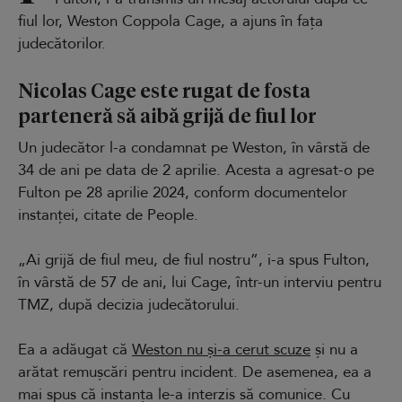
fiul lor, Weston Coppola Cage, a ajuns în fața
judecătorilor.
Nicolas Cage este rugat de fosta
parteneră să aibă grijă de fiul lor
Un judecător l-a condamnat pe Weston, în vârstă de
34 de ani pe data de 2 aprilie. Acesta a agresat-o pe
Fulton pe 28 aprilie 2024, conform documentelor
instanței, citate de People.
„Ai grijă de fiul meu, de fiul nostru”, i-a spus Fulton,
în vârstă de 57 de ani, lui Cage, într-un interviu pentru
TMZ, după decizia judecătorului.
Ea a adăugat că
Weston nu și-a cerut scuze
și nu a
arătat remușcări pentru incident. De asemenea, ea a
mai spus că instanța le-a interzis să comunice. Cu