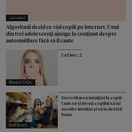
Jurnalul
Algoritmii decid ce văd copiii pe internet. Unul
din trei adolescenți ajunge la conținut despre
automutilare fără să îl caute
CaTine | 2
MediCOOL
Dezvoltarea intuiției la copii:
Cum să-ți înveți copilul să își
asculte intuiția și să ia decizii
bune
DePărinți