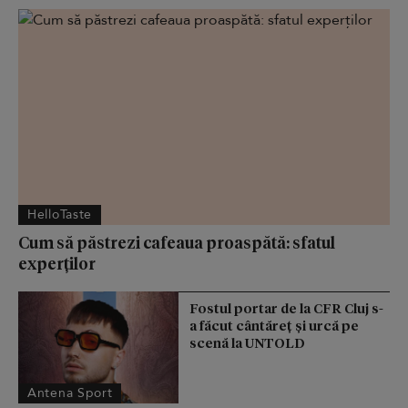
HelloTaste
Cum să păstrezi cafeaua proaspătă: sfatul
experților
Fostul portar de la CFR Cluj s-
a făcut cântăreţ şi urcă pe
scenă la UNTOLD
Antena Sport