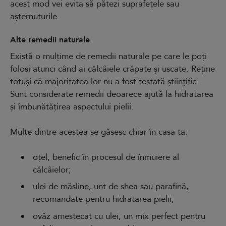
acest mod vei evita să pătezi suprafețele sau
așternuturile.
Alte remedii naturale
Există o mulțime de remedii naturale pe care le poți
folosi atunci când ai călcâiele crăpate și uscate. Reține
totuși că majoritatea lor nu a fost testată științific.
Sunt considerate remedii deoarece ajută la hidratarea
și îmbunătățirea aspectului pielii.
Multe dintre acestea se găsesc chiar în casa ta:
oțel, benefic în procesul de înmuiere al
călcâielor;
ulei de măsline, unt de shea sau parafină,
recomandate pentru hidratarea pielii;
ovăz amestecat cu ulei, un mix perfect pentru