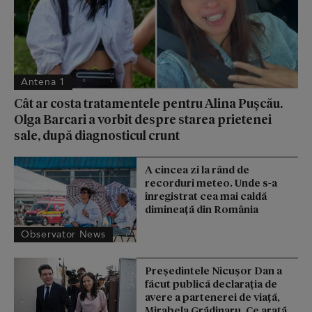
Antena 1
Cât ar costa tratamentele pentru Alina Pușcău.
Olga Barcari a vorbit despre starea prietenei
sale, după diagnosticul crunt
A cincea zi la rând de
recorduri meteo. Unde s-a
înregistrat cea mai caldă
dimineață din România
Observator News
Președintele Nicușor Dan a
făcut publică declarația de
avere a partenerei de viață,
Mirabela Grădinaru. Ce arată