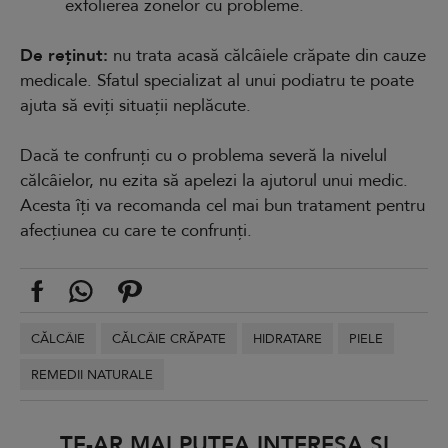
exfolierea zonelor cu probleme.
De reținut:
nu trata acasă călcâiele crăpate din cauze
medicale. Sfatul specializat al unui podiatru te poate
ajuta să eviți situații neplăcute.
Dacă te confrunți cu o problema severă la nivelul
călcâielor, nu ezita să apelezi la ajutorul unui medic.
Acesta îți va recomanda cel mai bun tratament pentru
afecțiunea cu care te confrunți.
CĂLCÂIE
CĂLCÂIE CRĂPATE
HIDRATARE
PIELE
REMEDII NATURALE
TE-AR MAI PUTEA INTERESA ȘI