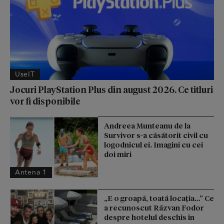
UseIT
Jocuri PlayStation Plus din august 2026. Ce titluri
vor fi disponibile
Andreea Munteanu de la
Survivor s-a căsătorit civil cu
logodnicul ei. Imagini cu cei
doi miri
Antena 1
„E o groapă, toată locația…” Ce
a recunoscut Răzvan Fodor
despre hotelul deschis în