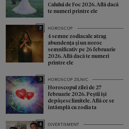
Calului de Foc 2026. Află dacă
te numeri printre ele
2
HOROSCOP
4 semne zodiacale atrag
abundența și un noroc
semnificativ pe 26 februarie
2026. Află dacă te numeri
printre ele
3
HOROSCOP ZILNIC
Horoscopul zilei de 27
februarie 2026. Peștii își
depășesc limitele. Află ce se
întâmplă cu zodia ta
4
DIVERTISMENT