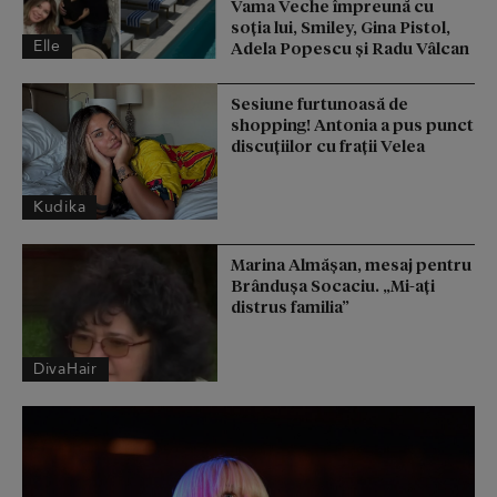
Vama Veche împreună cu
soția lui, Smiley, Gina Pistol,
Elle
Adela Popescu și Radu Vâlcan
Sesiune furtunoasă de
shopping! Antonia a pus punct
discuțiilor cu frații Velea
Kudika
Marina Almășan, mesaj pentru
Brândușa Socaciu. „Mi-ați
distrus familia”
DivaHair