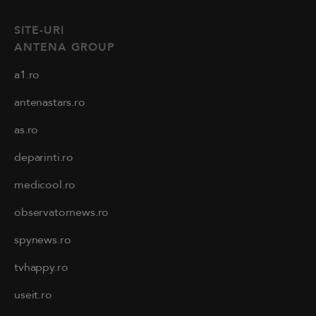
SITE-URI
ANTENA GROUP
a1.ro
antenastars.ro
as.ro
deparinti.ro
medicool.ro
observatornews.ro
spynews.ro
tvhappy.ro
useit.ro