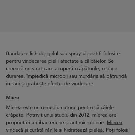
Bandajele lichide, gelul sau spray-ul, pot fi folosite
pentru vindecarea pielii afectate a călcâielor. Se
creează un strat care acoperă crăpăturile, reduce
durerea, împiedică
microbii
sau murdăria să pătrundă
în răni și grăbește efectul de vindecare.
Miere
Mierea este un remediu natural pentru călcâiele
crăpate. Potrivit unui studiu din 2012, mierea are
proprietăți antibacteriene și antimicrobiene.
Mierea
vindecă și curăță rănile și hidratează pielea. Poți folosi