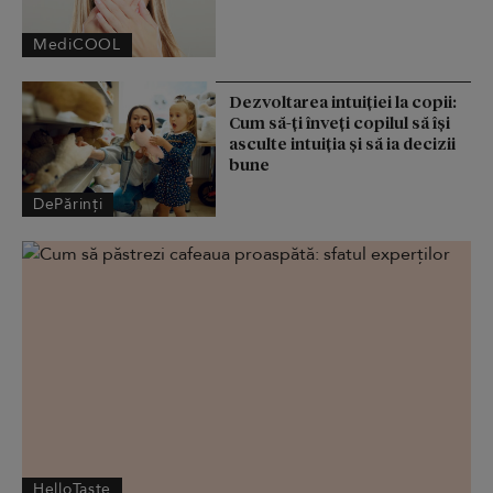
MediCOOL
Dezvoltarea intuiției la copii:
Cum să-ți înveți copilul să își
asculte intuiția și să ia decizii
bune
DePărinți
HelloTaste