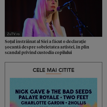
ZuTV.ro
Soțul înstrăinat al Siei a făcut o declarație
șocantă despre sobrietatea artistei, în plin
scandal privind custodia copilului
CELE MAI CITITE