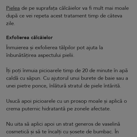
Pielea
de pe suprafața călcâielor va fi mult mai moale
după ce vei repeta acest tratament timp de câteva
zile.
Exfolierea călcâielor
Înmuierea și exfolierea tălpilor pot ajuta la
înbunătățirea aspectului pielii.
Îți poți înmuia picioarele timp de 20 de minute în apă
caldă cu săpun. Cu ajutorul unui burete de baie sau a
unei pietre ponce, înlătură stratul de piele întărită.
Usucă apoi picioarele cu un prosop moale și aplică o
crema puternic hidratantă pe zonele afectate.
Nu uita să aplici apoi un strat generos de vaselină
cosmetică și să te încalți cu șosete de bumbac. În