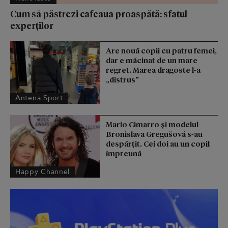
Cum să păstrezi cafeaua proaspătă: sfatul
experților
Are nouă copii cu patru femei,
dar e măcinat de un mare
regret. Marea dragoste l-a
„distrus”
Antena Sport
Mario Cimarro și modelul
Bronislava Gregušová s-au
despărțit. Cei doi au un copil
împreună
Happy Channel