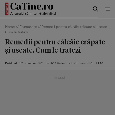
Ai curajul să fii tu:
Sexy
Home
//
Frumusețe
//
Remedii pentru călcâie crăpate și uscate.
Cum le tratezi
Autentică
Remedii pentru călcâie crăpate
și uscate. Cum le tratezi
Smart
Publicat: 19 ianuarie 2021, 16:42 / Actualizat: 20 iunie 2021, 11:54
RECLAMĂ
Sensibilă
Puternică