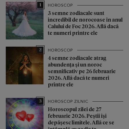
1
HOROSCOP
3 semne zodiacale sunt
incredibil de norocoase în anul
Calului de Foc 2026. Află dacă
te numeri printre ele
2
HOROSCOP
4 semne zodiacale atrag
abundența și un noroc
semnificativ pe 26 februarie
2026. Află dacă te numeri
printre ele
3
HOROSCOP ZILNIC
Horoscopul zilei de 27
februarie 2026. Peștii își
depășesc limitele. Află ce se
întâmplă cu zodia ta