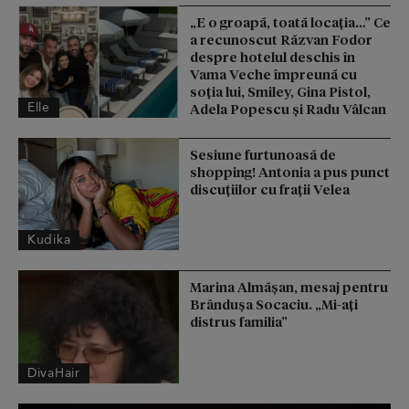
„E o groapă, toată locația…” Ce
a recunoscut Răzvan Fodor
despre hotelul deschis în
Vama Veche împreună cu
soția lui, Smiley, Gina Pistol,
Elle
Adela Popescu și Radu Vâlcan
Sesiune furtunoasă de
shopping! Antonia a pus punct
discuțiilor cu frații Velea
Kudika
Marina Almășan, mesaj pentru
Brândușa Socaciu. „Mi-ați
distrus familia”
DivaHair