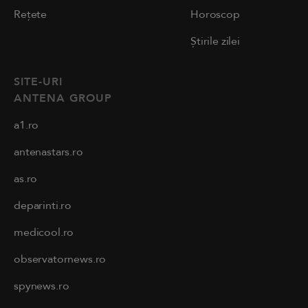
Rețete
Horoscop
Știrile zilei
SITE-URI
ANTENA GROUP
a1.ro
antenastars.ro
as.ro
deparinti.ro
medicool.ro
observatornews.ro
spynews.ro