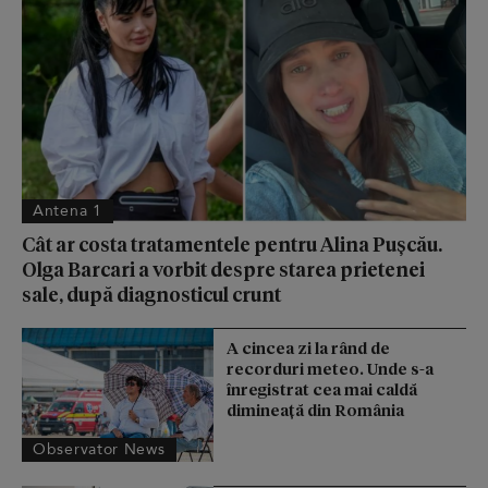
Antena 1
Cât ar costa tratamentele pentru Alina Pușcău.
Olga Barcari a vorbit despre starea prietenei
sale, după diagnosticul crunt
A cincea zi la rând de
recorduri meteo. Unde s-a
înregistrat cea mai caldă
dimineață din România
Observator News