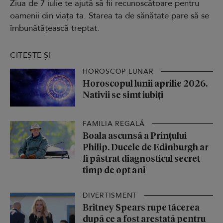
Ziua de 7 iulie te ajută să fii recunoscătoare pentru
oamenii din viața ta. Starea ta de sănătate pare să se
îmbunătățească treptat.
CITEȘTE ȘI
HOROSCOP LUNAR
Horoscopul lunii aprilie 2026.
Nativii se simt iubiți
FAMILIA REGALĂ
Boala ascunsă a Prințului
Philip. Ducele de Edinburgh ar
fi păstrat diagnosticul secret
timp de opt ani
DIVERTISMENT
Britney Spears rupe tăcerea
după ce a fost arestată pentru