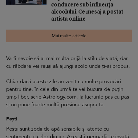
conducere sub influența
alcoolului. Ce mesaj a postat
artista online
Mai multe articole
Va fi nevoie să ai mai multă grijă la stilu de viață, dar
cu răbdare vei reuși să ajungi acolo unde ți-ai propus.
Chiar dacă aceste zile au venit cu multe provocări
pentru tine, în cele din urmă te vei bucura de puțin
timp liber,
scrie Astrology.com
. Ia lucrurile pas cu pas
și nu pune foarte multă presiune asupra ta.
Pești
Peștii sunt
zodii de apă sensibile și atente
cu
sentimentele celor din jur. Această perioadă te învață