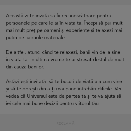
Această zi te învață să fii recunoscătoare pentru
persoanele pe care le ai în viața ta. Începi să pui mult
mai mult preț pe oameni și experiențe și te axezi mai
puțin pe lucrurile materiale.
De altfel, atunci când te relaxezi, banii vin de la sine
în viața ta. În ultima vreme te-ai stresat destul de mult
din cauza banilor.
Astăzi ești invitată să te bucuri de viață ala cum vine
și să te oprești din a-ți mai pune întrebări dificile. Vei
vedea că Universul este de partea ta și te va ajuta să
iei cele mai bune decizii pentru viitorul tău.
RECLAMĂ