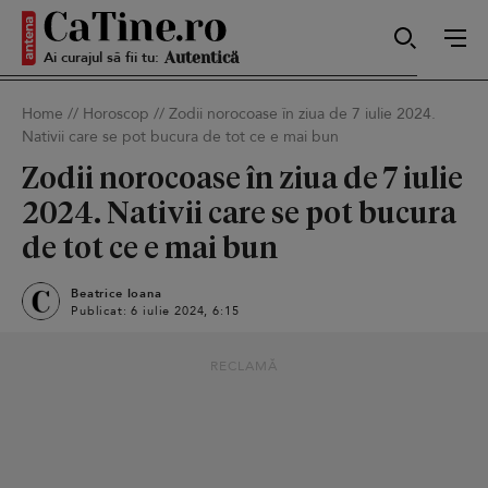
Ai curajul să fii tu:
Sexy
Home
//
Horoscop
//
Zodii norocoase în ziua de 7 iulie 2024.
Nativii care se pot bucura de tot ce e mai bun
Autentică
Zodii norocoase în ziua de 7 iulie
2024. Nativii care se pot bucura
de tot ce e mai bun
Smart
Beatrice Ioana
Publicat: 6 iulie 2024, 6:15
Sensibilă
RECLAMĂ
Puternică