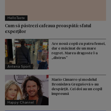
HelloTaste
Cum să păstrezi cafeaua proaspătă: sfatul
experților
Are nouă copii cu patru femei,
dar e măcinat de un mare
regret. Marea dragoste l-a
„distrus”
Antena Sport
Mario Cimarro și modelul
Bronislava Gregušová s-au
despărțit. Cei doi au un copil
împreună
Happy Channel