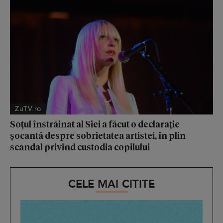
ZuTV.ro
Soțul înstrăinat al Siei a făcut o declarație
șocantă despre sobrietatea artistei, în plin
scandal privind custodia copilului
CELE MAI CITITE