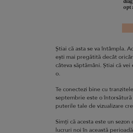
diag
opt 
Știai că asta se va întâmpla. 
ești mai pregătită decât oricân
câteva săptămâni. Știai că vei
o.
Te conectezi bine cu tranzitel
septembrie este o întorsătură 
puterile tale de vizualizare cr
Simți că acesta este un sezon d
lucruri noi în această perioad