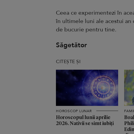
Ceea ce experimentezi în aceas
în ultimele luni ale acestui a
de bucurie pentru tine.
Săgetător
CITEȘTE ȘI
HOROSCOP LUNAR
FAMI
Horoscopul lunii aprilie
Boal
2026. Nativii se simt iubiți
Phil
Edin