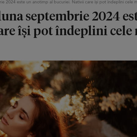
e 2024 este un anotimp al bucuriei. Nativii care își pot îndeplini cele 
 luna septembrie 2024 es
are își pot îndeplini cel