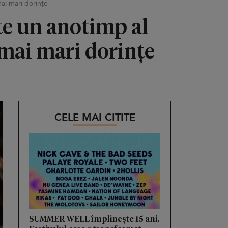
mai mari dorințe
te un anotimp al
e mai mari dorințe
CELE MAI CITITE
SUMMER WELL împlinește 15 ani.