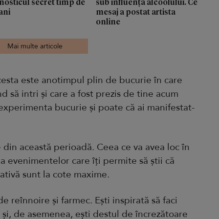
nosticul secret timp de
sub influența alcoolului. Ce
ani
mesaj a postat artista
online
Mai multe articole
Acesta este anotimpul plin de bucurie în care
d să intri și care a fost prezis de tine acum
 experimenta bucurie și poate că ai manifestat-
e din această perioadă. Ceea ce va avea loc în
a evenimentelor care îți permite să știi că
eativă sunt la cote maxime.
e reînnoire și farmec. Ești inspirată să faci
ă și, de asemenea, ești destul de încrezătoare