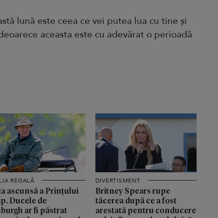
tă lună este ceea ce vei putea lua cu tine și
n deoarece aceasta este cu adevărat o perioadă
LIA REGALĂ
DIVERTISMENT
a ascunsă a Prințului
Britney Spears rupe
ip. Ducele de
tăcerea după ce a fost
burgh ar fi păstrat
arestată pentru conducere