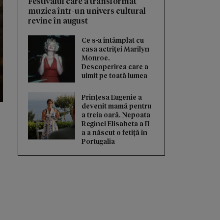
Festivalul care a transformat
muzica într-un univers cultural
revine în august
Ce s-a întâmplat cu
casa actriței Marilyn
Monroe.
Descoperirea care a
uimit pe toată lumea
Prințesa Eugenie a
devenit mamă pentru
a treia oară. Nepoata
Reginei Elisabeta a II-
a a născut o fetiță în
Portugalia