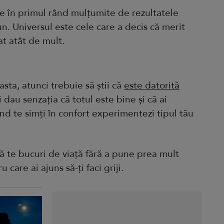
fie în primul rând mulțumite de rezultatele
n. Universul este cele care a decis că merit
at atât de mult.
asta, atunci trebuie să știi că
este datorită
i dau senzația că totul este bine și că ai
ând te simți în confort experimentezi tipul tău
ă te bucuri de viață fără a pune prea mult
 care ai ajuns să-ți faci griji.