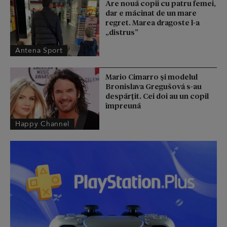
Are nouă copii cu patru femei,
dar e măcinat de un mare
regret. Marea dragoste l-a
„distrus”
Antena Sport
Mario Cimarro și modelul
Bronislava Gregušová s-au
despărțit. Cei doi au un copil
împreună
Happy Channel