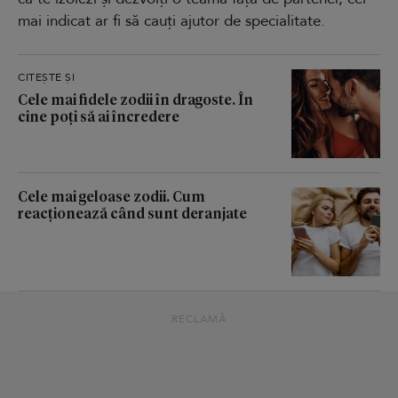
mai indicat ar fi să cauți ajutor de specialitate.
CITEȘTE ȘI
Cele mai fidele zodii în dragoste. În
cine poți să ai încredere
Cele mai geloase zodii. Cum
reacționează când sunt deranjate
RECLAMĂ