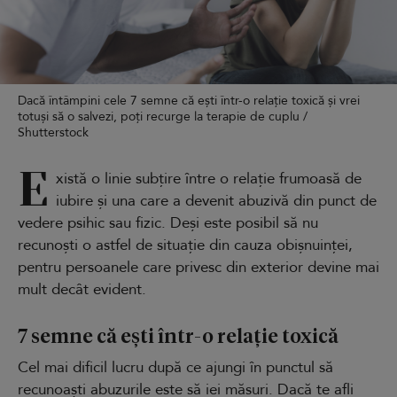
Dacă întâmpini cele 7 semne că ești într-o relație toxică și vrei
totuși să o salvezi, poți recurge la terapie de cuplu /
Shutterstock
E
xistă o linie subțire între o relație frumoasă de
iubire și una care a devenit abuzivă din punct de
vedere psihic sau fizic. Deși este posibil să nu
recunoști o astfel de situație din cauza obișnuinței,
pentru persoanele care privesc din exterior devine mai
mult decât evident.
7 semne că ești într-o relație toxică
Cel mai dificil lucru după ce ajungi în punctul să
recunoaști abuzurile este să iei măsuri. Dacă te afli