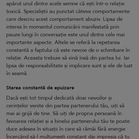
apărut unul dintre acele semne că ești într-o relație
toxică. Specialiștii au punctat câteva comportamente
care descriu acest comportament abuziv. Lipsa de
interes în momentul comunicării manifestată prin
pauze lungi în conversație este unul dintre cele mai
importante aspecte. Altele se referă la repetarea
constantă a faptului că este nevoie de o schimbare în
relație. Aceasta trebuie să vină însă din partea lui. Iar
lipsa de responsabilitate și implicare sunt și ele de luat
în seamă.
Starea constantă de epuizare
Dacă ești tot timpul dedicată doar nevoilor și
cerințelor venite din partea partenerului tău, uiți să
mai ai grijă de tine. Să uiți de propria persoană în
favoarea relației și a binelui partenerului tău te poate
duce adesea în situații în care să rămâi fără energie.
Încercând să-l mulțumești constant dai impresia că tu