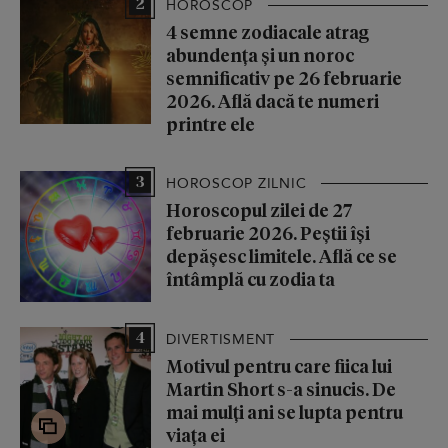
2
HOROSCOP
4 semne zodiacale atrag
abundența și un noroc
semnificativ pe 26 februarie
2026. Află dacă te numeri
printre ele
3
HOROSCOP ZILNIC
Horoscopul zilei de 27
februarie 2026. Peștii își
depășesc limitele. Află ce se
întâmplă cu zodia ta
4
DIVERTISMENT
Motivul pentru care fiica lui
Martin Short s-a sinucis. De
mai mulți ani se lupta pentru
viața ei