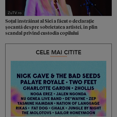
ZuTV.ro
Soțul înstrăinat al Siei a făcut o declarație
șocantă despre sobrietatea artistei, în plin
scandal privind custodia copilului
CELE MAI CITITE