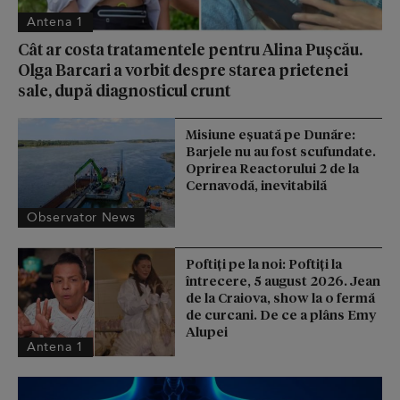
Antena 1
Cât ar costa tratamentele pentru Alina Pușcău.
Olga Barcari a vorbit despre starea prietenei
sale, după diagnosticul crunt
Misiune eșuată pe Dunăre:
Barjele nu au fost scufundate.
Oprirea Reactorului 2 de la
Cernavodă, inevitabilă
Observator News
Poftiți pe la noi: Poftiți la
întrecere, 5 august 2026. Jean
de la Craiova, show la o fermă
de curcani. De ce a plâns Emy
Alupei
Antena 1