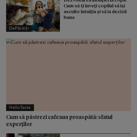
Cum să-ți înveți copilul să își
asculte intuiția și să ia decizii
bune
DePărinți
HelloTaste
Cum să păstrezi cafeaua proaspătă: sfatul
experților