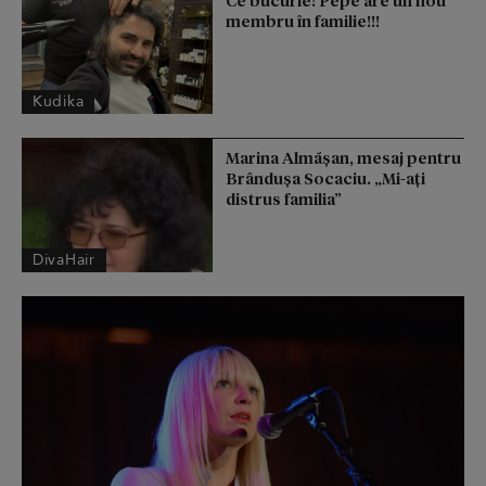
Ce bucurie! Pepe are un nou
membru în familie!!!
Kudika
Marina Almășan, mesaj pentru
Brândușa Socaciu. „Mi-ați
distrus familia”
DivaHair