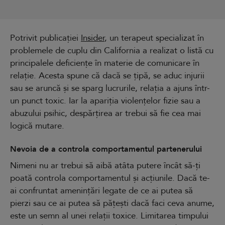
Potrivit publicației
Insider
, un terapeut specializat în
problemele de cuplu din California a realizat o listă cu
principalele deficiențe în materie de comunicare în
relație. Acesta spune că dacă se țipă, se aduc injurii
sau se aruncă și se sparg lucrurile, relația a ajuns într-
un punct toxic. Iar la apariția violențelor fizie sau a
abuzului psihic, despărțirea ar trebui să fie cea mai
logică mutare.
Nevoia de a controla comportamentul partenerului
Nimeni nu ar trebui să aibă atâta putere încât să-ți
poată controla comportamentul și acțiunile. Dacă te-
ai confruntat amenințări legate de ce ai putea să
pierzi sau ce ai putea să pățești dacă faci ceva anume,
este un semn al unei relații toxice. Limitarea timpului