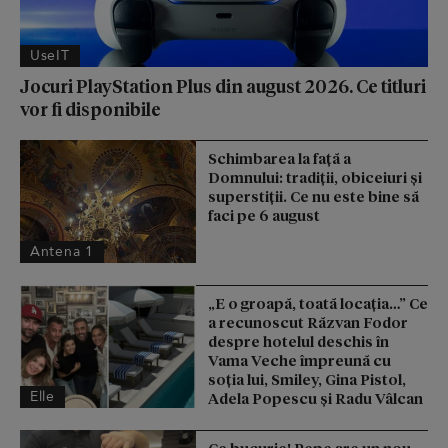
UseIT
Jocuri PlayStation Plus din august 2026. Ce titluri
vor fi disponibile
Schimbarea la față a
Domnului: tradiții, obiceiuri și
superstiții. Ce nu este bine să
faci pe 6 august
Antena 1
„E o groapă, toată locația…” Ce
a recunoscut Răzvan Fodor
despre hotelul deschis în
Vama Veche împreună cu
soția lui, Smiley, Gina Pistol,
Elle
Adela Popescu și Radu Vâlcan