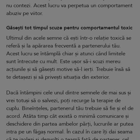
nu contezi. Acest lucru va perpetua un comportament
abuziv pe viitor.
Găsești tot timpul scuze pentru comportamentul toxic
Ultimul din acele semne că ești într-o relație toxică se
referă și la apărarea frecventă a partenerului tău.
Acest lucru se întâmplă chiar și atunci când limitele
sunt întrecute cu mult. Este ușor să-i scuzi mereu
acțiunile și să găsești motive să-l ierți. Trebuie însă să
te detașezi și să privești situația din exterior.
Dacă întâmpini cele unul dintre semnele de mai sus și
vrei totuși să o salvezi, poți recurge la terapie de
cuplu. Bineînțeles, partenerul tău trebuie să fie și el de
acord. Atâta timp cât există o minimă comunicare și
deschidere din partea ambelor părți, lucrurile ar putea
intra pe un făgaș normal. În cazul în care îți dai seama
că te izolezi și dezvolți o teamă față de partener, cel