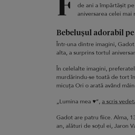
F
de ani a împărtășit pe
aniversarea celei mai m
Bebelușul adorabil pe 
Într-una dintre imagini, Gadot 
alta, a surprins tortul aniversar
În celelalte imagini, preferatel
murdărindu-se toată de tort î
micuța Ori o arată având mâini
„Lumina mea ♥️”,
a scris vedet
Gadot are patru fiice. Alma, 13
an, alături de soțul ei, Jaron V