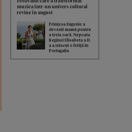
Festivalul care a transformat
muzica într-un univers cultural
revine în august
Prințesa Eugenie a
devenit mamă pentru
a treia oară. Nepoata
Reginei Elisabeta a II-
a a născut o fetiță în
Portugalia