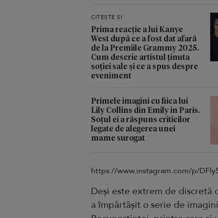
CITEȘTE ȘI
Prima reacție a lui Kanye
West după ce a fost dat afară
de la Premiile Grammy 2025.
Cum descrie artistul ținuta
soției sale și ce a spus despre
eveniment
Primele imagini cu fiica lui
Lily Collins din Emily in Paris.
Soțul ei a răspuns criticilor
legate de alegerea unei
mame surogat
https://www.instagram.com/p/DFl
Deși este extrem de discretă
a împărtășit o serie de imagin