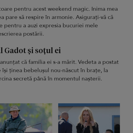
ătoare pentru acest weekend magic. Inima mea
ea pare să respire în armonie. Asigurați-vă că
e pentru a auzi expresia bucuriei mele
escrierea postării.
 Gadot și soțul ei
anunțat că familia ei s-a mărit. Vedeta a postat
își ținea bebelușul nou-născut în brațe, la
 sarcina secretă până în momentul nașterii.