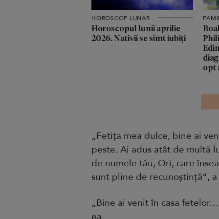
HOROSCOP LUNAR
FAMI
Horoscopul lunii aprilie
Boal
2026. Nativii se simt iubiți
Phil
Edin
diag
opt 
„Fetița mea dulce, bine ai veni
peste. Ai adus atât de multă l
de numele tău, Ori, care însea
sunt pline de recunoștință”, a
„Bine ai venit în casa fetelor… 
ea.