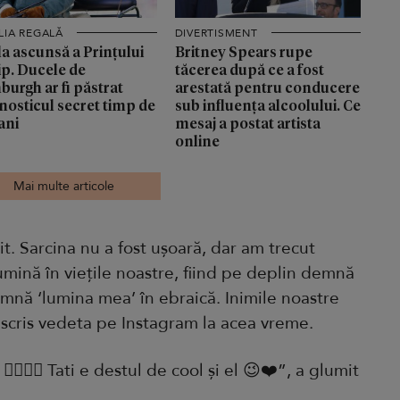
LIA REGALĂ
DIVERTISMENT
a ascunsă a Prințului
Britney Spears rupe
ip. Ducele de
tăcerea după ce a fost
burgh ar fi păstrat
arestată pentru conducere
nosticul secret timp de
sub influența alcoolului. Ce
ani
mesaj a postat artista
online
Mai multe articole
t. Sarcina nu a fost ușoară, dar am trecut
umină în viețile noastre, fiind pe deplin demnă
mnă ‘lumina mea’ în ebraică. Inimile noastre
 scris vedeta pe Instagram la acea vreme.
‍♀️👯‍♀️ Tati e destul de cool și el 😉❤️”, a glumit