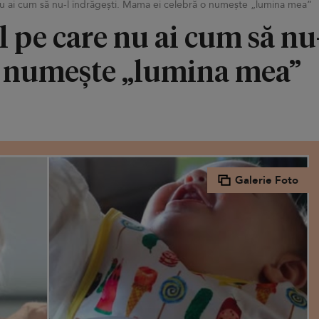
nu ai cum să nu-l îndrăgești. Mama ei celebră o numește „lumina mea”
 pe care nu ai cum să nu-
o numește „lumina mea”
Galerie Foto