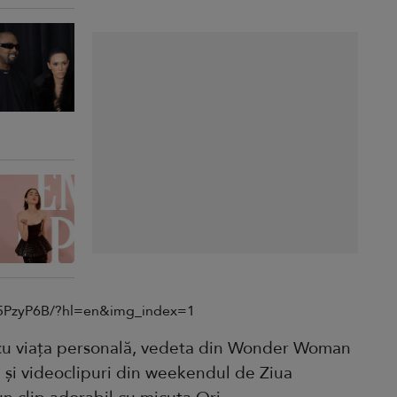
y5PzyP6B/?hl=en&img_index=1
 cu viața personală, vedeta din Wonder Woman
i și videoclipuri din weekendul de Ziua