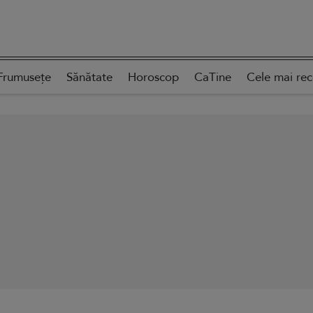
Frumusețe
Sănătate
Horoscop
CaTine
Cele mai re