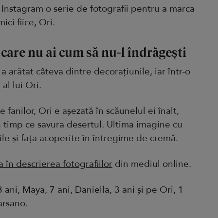
 Instagram o serie de fotografii pentru a marca
ici fiice, Ori.
care nu ai cum să nu-l îndrăgești
a arătat câteva dintre decorațiunile, iar într-o
 al lui Ori.
e fanilor, Ori e așezată în scăunelul ei înalt,
n timp ce savura desertul. Ultima imagine cu
le și fața acoperite în întregime de cremă.
a în descrierea fotografiilor
din mediul online.
 ani, Maya, 7 ani, Daniella, 3 ani și pe Ori, 1
arsano.