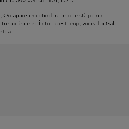
un clip adorabil cu micuța Ori.
, Ori apare chicotind în timp ce stă pe un
re jucăriile ei. În tot acest timp, vocea lui Gal
etița.