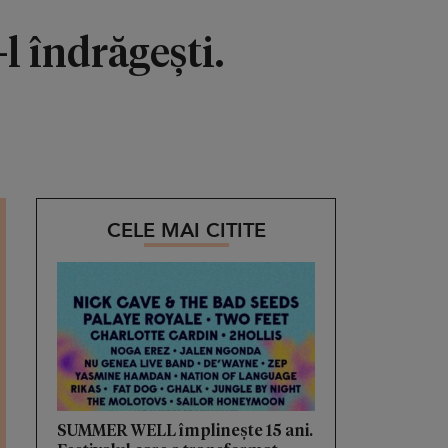
l îndrăgești.
CELE MAI CITITE
SUMMER WELL împlinește 15 ani.