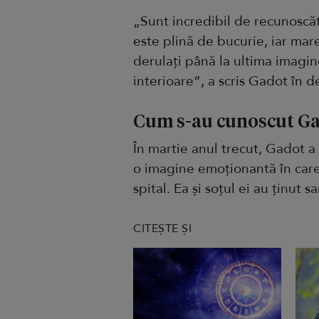
„Sunt incredibil de recunosc
este plină de bucurie, iar mar
derulați până la ultima imagin
interioare”, a scris Gadot în d
Cum s-au cunoscut Gal
În martie anul trecut, Gadot a 
o imagine emoționantă în care 
spital. Ea și soțul ei au ținut
CITEȘTE ȘI