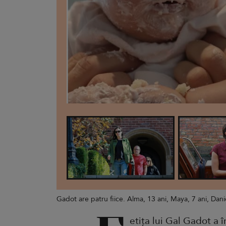
Gadot are patru fiice. Alma, 13 ani, Maya, 7 ani, Daniel
etița lui Gal Gadot a î