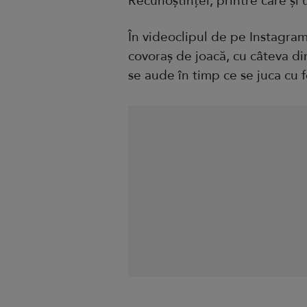
Recunoștinței, printre care și 
În videoclipul de pe Instagram
covoraș de joacă, cu câteva dint
se aude în timp ce se juca cu f