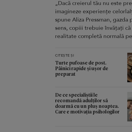
„Dacă creierul tău nu este pre
imagineze experiențe celorlal
spune Aliza Pressman, gazda 
sens, copiii trebuie învățați c
realitate completă normală pe 
CITEȘTE ȘI
Turte pufoase de post.
Pâinici rapide și ușor de
preparat
De ce specialiștii le
recomandă adulților să
doarmă cu un pluș noaptea.
Care e motivația psihologilor