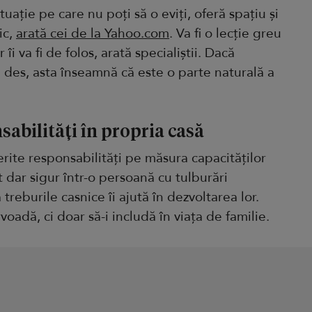
tuație pe care nu poți să o eviți, oferă spațiu și
ic,
arată cei de la Yahoo.com
. Va fi o lecție greu
îi va fi de folos, arată specialiștii. Dacă
 des, asta înseamnă că este o parte naturală a
sabilități în propria casă
erite responsabilități pe măsura capacităților
 dar sigur într-o persoană cu tulburări
ă treburile casnice îi ajută în dezvoltarea lor.
voadă, ci doar să-i includă în viața de familie.