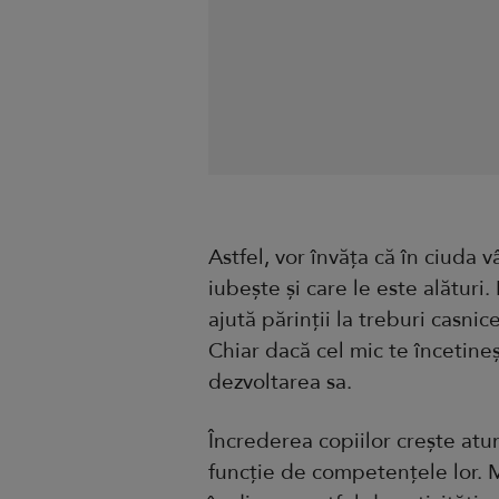
Astfel, vor învăța că în ciuda v
iubește și care le este alături.
ajută părinții la treburi casnic
Chiar dacă cel mic te încetine
dezvoltarea sa.
Încrederea copiilor crește atun
funcție de competențele lor. Mi