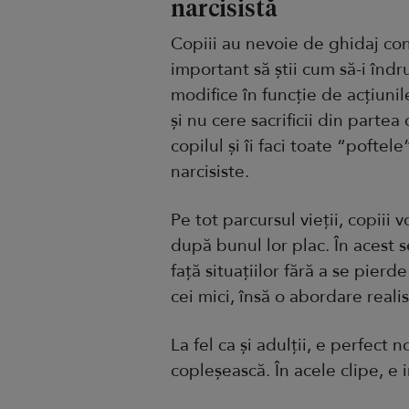
narcisistă
Copiii au nevoie de ghidaj cons
important să știi cum să-i înd
modifice în funcție de acțiunil
și nu cere sacrificii din parte
copilul și îi faci toate “poftel
narcisiste.
Pe tot parcursul vieții, copiii v
după bunul lor plac. În acest 
față situațiilor fără a se pierd
cei mici, însă o abordare real
La fel ca și adulții, e perfect 
copleșească. În acele clipe, e 