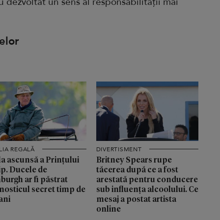
au dezvoltat un sens al responsabilității mai
telor
LIA REGALĂ
DIVERTISMENT
a ascunsă a Prințului
Britney Spears rupe
ip. Ducele de
tăcerea după ce a fost
burgh ar fi păstrat
arestată pentru conducere
nosticul secret timp de
sub influența alcoolului. Ce
ani
mesaj a postat artista
online