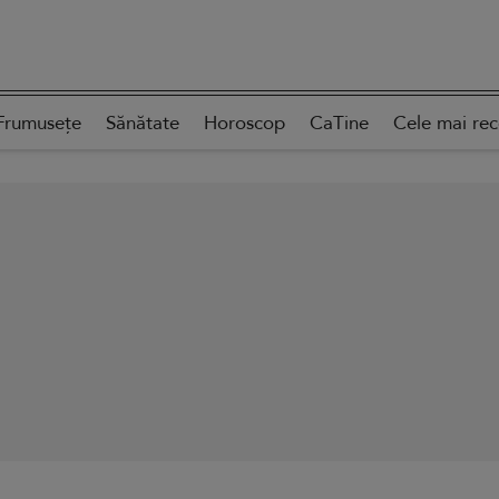
Frumusețe
Sănătate
Horoscop
CaTine
Cele mai re