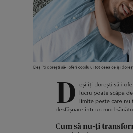
Deși îți dorești să-i oferi copilului tot ceea ce își do
D
eși îți dorești să-i of
lucru poate scăpa de
limite peste care nu t
desfășoare într-un mod sănătos
Cum să nu-ți transfor