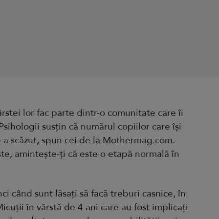
ârstei lor fac parte dintr-o comunitate care îi
 Psihologii susțin că numărul copiilor care își
e a scăzut,
spun cei de la Mothermag.com
.
ște, amintește-ți că este o etapă normală în
ci când sunt lăsați să facă treburi casnice, în
cuții în vârstă de 4 ani care au fost implicați