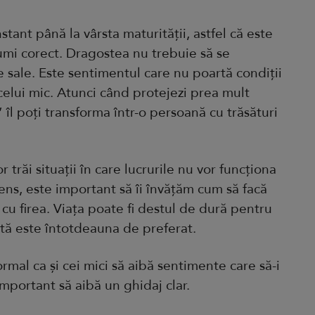
tant până la vârsta maturității, astfel că este
rumi corect. Dragostea nu trebuie să se
e sale. Este sentimentul care nu poartă condiții
a celui mic. Atunci când protejezi prea mult
e” îl poți transforma într-o persoană cu trăsături
or trăi situații în care lucrurile nu vor funcționa
sens, este important să îi învățăm cum să facă
e cu firea. Viața poate fi destul de dură pentru
istă este întotdeauna de preferat.
normal ca și cei mici să aibă sentimente care să-i
important să aibă un ghidaj clar.