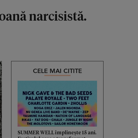
oană narcisistă.
CELE MAI CITITE
SUMMER WELL împlinește 15 ani.