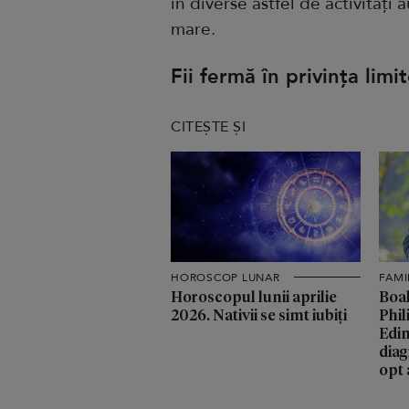
în diverse astfel de activități 
mare.
Fii fermă în privința limi
CITEȘTE ȘI
HOROSCOP LUNAR
FAMI
Horoscopul lunii aprilie
Boal
2026. Nativii se simt iubiți
Phil
Edin
diag
opt 