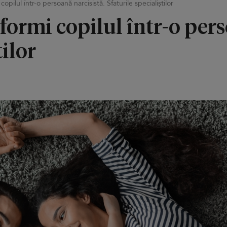
opilul într-o persoană narcisistă. Sfaturile specialiștilor
formi copilul într-o pers
tilor