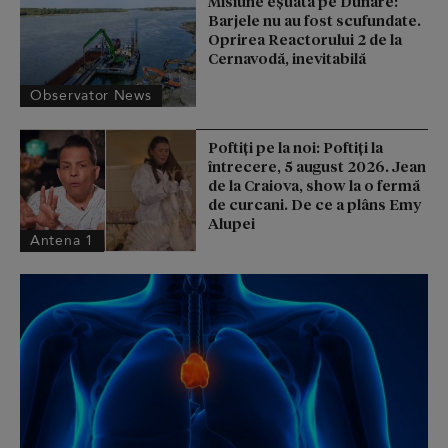
Misiune eșuată pe Dunăre:
Barjele nu au fost scufundate.
Oprirea Reactorului 2 de la
Cernavodă, inevitabilă
Observator News
Poftiți pe la noi: Poftiți la
întrecere, 5 august 2026. Jean
de la Craiova, show la o fermă
de curcani. De ce a plâns Emy
Alupei
Antena 1