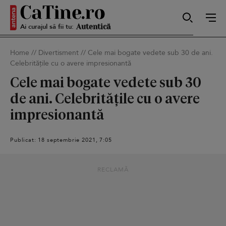
Ai curajul să fii tu:
Sexy
Home
//
Divertisment
//
Cele mai bogate vedete sub 30 de ani.
Celebritățile cu o avere impresionantă
Autentică
Cele mai bogate vedete sub 30
de ani. Celebritățile cu o avere
impresionantă
Smart
Publicat: 18 septembrie 2021, 7:05
Sensibilă
RECLAMĂ
Puternică