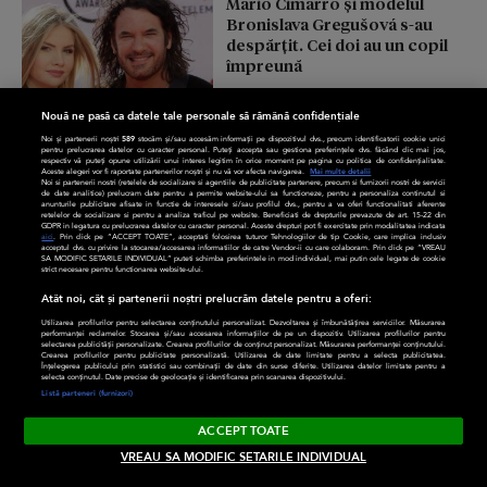
Mario Cimarro și modelul
Bronislava Gregušová s-au
despărțit. Cei doi au un copil
împreună
Happy Channel
Nouă ne pasă ca datele tale personale să rămână confidențiale
Noi și partenerii noștri
589
stocăm și/sau accesăm informații pe dispozitivul dvs., precum identificatorii cookie unici
pentru prelucrarea datelor cu caracter personal. Puteți accepta sau gestiona preferințele dvs. făcând clic mai jos,
respectiv vă puteți opune utilizării unui interes legitim în orice moment pe pagina cu politica de confidențialitate.
Aceste alegeri vor fi raportate partenerilor noștri și nu vă vor afecta navigarea.
Mai multe detalii
Noi si partenerii nostri (retelele de socializare si agentiile de publicitate partenere, precum si furnizorii nostri de servicii
de date analitice) prelucram date pentru a permite website-ului sa functioneze, pentru a personaliza continutul si
anunturile publicitare afisate in functie de interesele si/sau profilul dvs., pentru a va oferi functionalitati aferente
retelelor de socializare si pentru a analiza traficul pe website. Beneficiati de drepturile prevazute de art. 15-22 din
GDPR in legatura cu prelucrarea datelor cu caracter personal. Aceste drepturi pot fi exercitate prin modalitatea indicata
aici
. Prin click pe “ACCEPT TOATE”, acceptati folosirea tuturor Tehnologiilor de tip Cookie, care implica inclusiv
acceptul dvs. cu privire la stocarea/accesarea informatiilor de catre Vendor-ii cu care colaboram. Prin click pe “VREAU
SA MODIFIC SETARILE INDIVIDUAL” puteti schimba preferintele in mod individual, mai putin cele legate de cookie
strict necesare pentru functionarea website-ului.
Atât noi, cât și partenerii noștri prelucrăm datele pentru a oferi:
Utilizarea profilurilor pentru selectarea conținutului personalizat. Dezvoltarea și îmbunătățirea serviciilor. Măsurarea
performanței reclamelor. Stocarea și/sau accesarea informațiilor de pe un dispozitiv. Utilizarea profilurilor pentru
selectarea publicității personalizate. Crearea profilurilor de conținut personalizat. Măsurarea performanței conținutului.
Crearea profilurilor pentru publicitate personalizată. Utilizarea de date limitate pentru a selecta publicitatea.
Înțelegerea publicului prin statistici sau combinații de date din surse diferite. Utilizarea datelor limitate pentru a
selecta conținutul. Date precise de geolocație și identificarea prin scanarea dispozitivului.
UseIT
Listă parteneri (furnizori)
Jocuri PlayStation Plus din august 2026. Ce titluri
ACCEPT TOATE
vor fi disponibile
VREAU SA MODIFIC SETARILE INDIVIDUAL