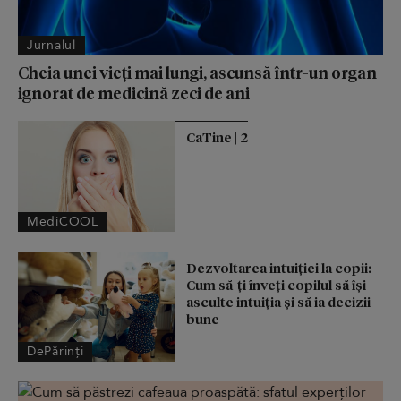
Jurnalul
Cheia unei vieți mai lungi, ascunsă într-un organ
ignorat de medicină zeci de ani
CaTine | 2
MediCOOL
Dezvoltarea intuiției la copii:
Cum să-ți înveți copilul să își
asculte intuiția și să ia decizii
bune
DePărinți