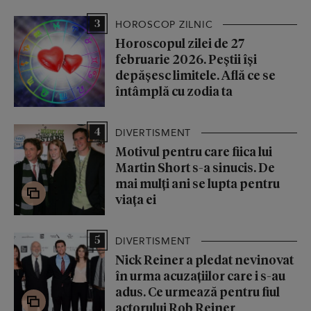
3
HOROSCOP ZILNIC
Horoscopul zilei de 27
februarie 2026. Peștii își
depășesc limitele. Află ce se
întâmplă cu zodia ta
4
DIVERTISMENT
Motivul pentru care fiica lui
Martin Short s-a sinucis. De
mai mulți ani se lupta pentru
viața ei
5
DIVERTISMENT
Nick Reiner a pledat nevinovat
în urma acuzațiilor care i s-au
adus. Ce urmează pentru fiul
actorului Rob Reiner