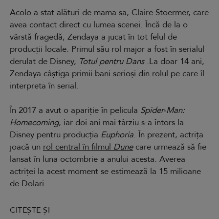
Acolo a stat alături de mama sa, Claire Stoermer, care
avea contact direct cu lumea scenei. Încă de la o
vârstă fragedă, Zendaya a jucat în tot felul de
producții locale. Primul său rol major a fost în serialul
derulat de Disney,
Totul pentru Dans
.La doar 14 ani,
Zendaya câștiga primii bani serioși din rolul pe care îl
interpreta în serial.
În 2017 a avut o apariție în pelicula
Spider-Man:
Homecoming
, iar doi ani mai târziu s-a întors la
Disney pentru producția
Euphoria
. În prezent, actrița
joacă un
rol central în filmul
Dune
care urmează să fie
lansat în luna octombrie a anului acesta. Averea
actriței la acest moment se estimează la 15 milioane
de Dolari.
CITEȘTE ȘI