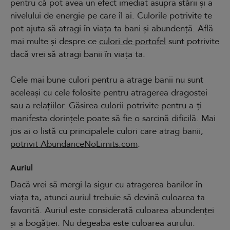
pentru că pot avea un efect imediat asupra stării și a
nivelului de energie pe care îl ai. Culorile potrivite te
pot ajuta să atragi în viața ta bani și abundență. Află
mai multe și despre ce
culori de portofel
sunt potrivite
dacă vrei să atragi banii în viața ta.
Cele mai bune culori pentru a atrage banii nu sunt
aceleași cu cele folosite pentru atragerea dragostei
sau a relațiilor. Găsirea culorii potrivite pentru a-ți
manifesta dorințele poate să fie o sarcină dificilă. Mai
jos ai o listă cu principalele culori care atrag banii,
potrivit AbundanceNoLimits.com
.
Auriul
Dacă vrei să mergi la sigur cu atragerea banilor în
viața ta, atunci auriul trebuie să devină culoarea ta
favorită. Auriul este considerată culoarea abundenței
și a bogăției. Nu degeaba este culoarea aurului.