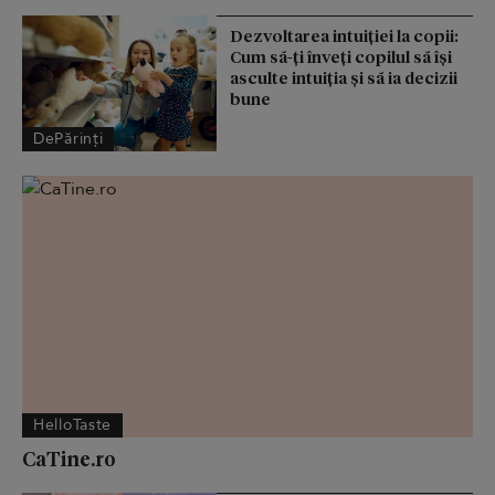
Dezvoltarea intuiției la copii:
Cum să-ți înveți copilul să își
asculte intuiția și să ia decizii
bune
DePărinți
HelloTaste
CaTine.ro