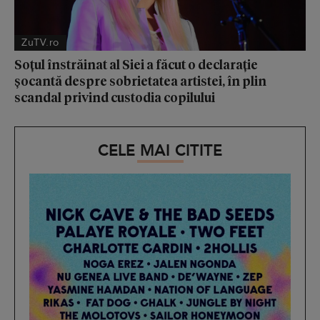
ZuTV.ro
Soțul înstrăinat al Siei a făcut o declarație
șocantă despre sobrietatea artistei, în plin
scandal privind custodia copilului
CELE MAI CITITE