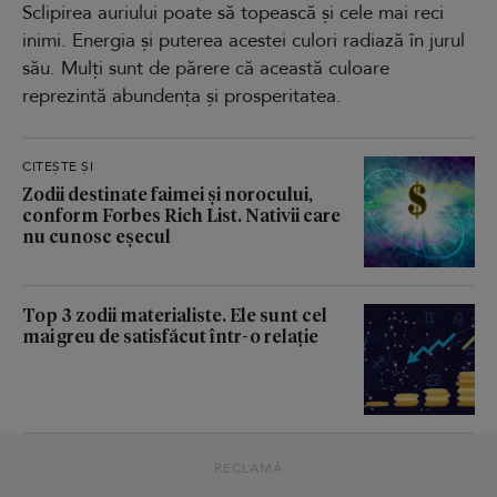
Sclipirea auriului poate să topească și cele mai reci
inimi. Energia și puterea acestei culori radiază în jurul
său. Mulți sunt de părere că această culoare
reprezintă abundența și prosperitatea.
CITEȘTE ȘI
Zodii destinate faimei și norocului,
conform Forbes Rich List. Nativii care
nu cunosc eșecul
Top 3 zodii materialiste. Ele sunt cel
mai greu de satisfăcut într-o relație
RECLAMĂ