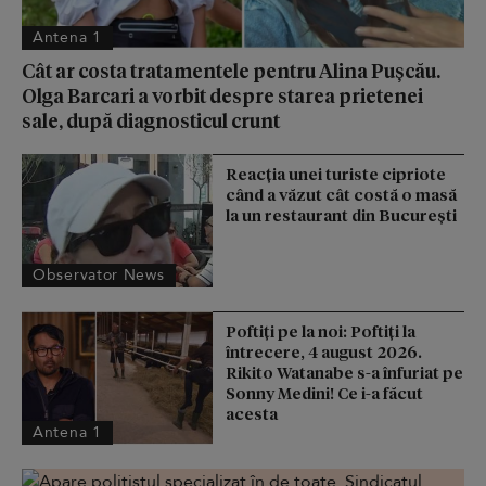
Antena 1
Cât ar costa tratamentele pentru Alina Pușcău.
Olga Barcari a vorbit despre starea prietenei
sale, după diagnosticul crunt
Reacţia unei turiste cipriote
când a văzut cât costă o masă
la un restaurant din Bucureşti
Observator News
Poftiți pe la noi: Poftiți la
întrecere, 4 august 2026.
Rikito Watanabe s-a înfuriat pe
Sonny Medini! Ce i-a făcut
acesta
Antena 1