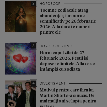
2
HOROSCOP
4 semne zodiacale atrag
abundența și un noroc
semnificativ pe 26 februarie
2026. Află dacă te numeri
printre ele
3
HOROSCOP ZILNIC
Horoscopul zilei de 27
februarie 2026. Peștii își
depășesc limitele. Află ce se
întâmplă cu zodia ta
4
DIVERTISMENT
Motivul pentru care fiica lui
Martin Short s-a sinucis. De
mai mulți ani se lupta pentru
viața ei