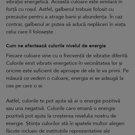
vibrație energetică. Această culoare este similară în
forță cu roșul. Astfel, galbenul trebuie folosit cu
precauție pentru a atrage banii și abundența. În caz
contrar, galbenul ar putea să aducă neplăceri în viața
celui care îl folosește.
Cum ne afectează culorile nivelul de energie
Fiecare culoare vine cu o frecvență de vibrație diferită.
Culorile emit vibratii energetice în vecinătatea lor și
oricine este suficient de aproape de ele le va primi. Pe
măsură ce vedem o culoare, energia ei se adaugă la
cea pe care o ai.
Astfel, culorile te pot ajuta să ai o energie pozitivă
sau una negativă. Culorile care emană o energie
pozitivă pot ajuta la creșterea nivelului nostru de
energie. Știința culorilor stă în spatele multor alegeri
făcute inclusiv de instituțiile reprezentative ale