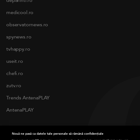
deparinti.ro
medicool.ro
observatornews.ro
spynews.ro
tvhappy.ro
useit.ro
chefi.ro
zutv.ro
Trends AntenaPLAY
AntenaPLAY
PRIVACY
Nouă ne pasă ca datele tale personale să rămână confidențiale