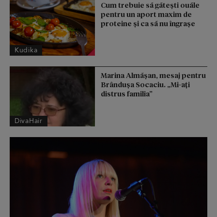
Cum trebuie să gătești ouăle
pentru un aport maxim de
proteine și ca să nu îngrașe
Kudika
Marina Almășan, mesaj pentru
Brândușa Socaciu. „Mi-ați
distrus familia”
DivaHair