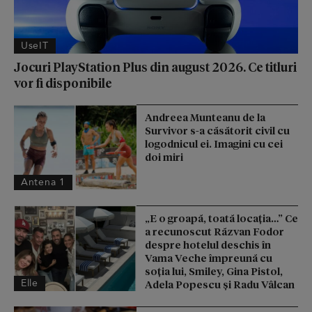
UseIT
Jocuri PlayStation Plus din august 2026. Ce titluri
vor fi disponibile
Andreea Munteanu de la
Survivor s-a căsătorit civil cu
logodnicul ei. Imagini cu cei
doi miri
Antena 1
„E o groapă, toată locația…” Ce
a recunoscut Răzvan Fodor
despre hotelul deschis în
Vama Veche împreună cu
soția lui, Smiley, Gina Pistol,
Elle
Adela Popescu și Radu Vâlcan