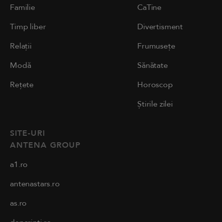
Familie
CaTine
Timp liber
Divertisment
Relații
Frumusețe
Modă
Sănătate
Rețete
Horoscop
Știrile zilei
SITE-URI
ANTENA GROUP
a1.ro
antenastars.ro
as.ro