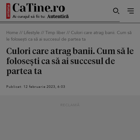
Ai curajul să fii tu:
Sexy
Home
//
Lifestyle
//
Timp liber
//
Culori care atrag banii. Cum să
le folosești ca să ai succesul de partea ta
Autentică
Culori care atrag banii. Cum să le
folosești ca să ai succesul de
partea ta
Smart
Publicat: 12 februarie 2023, 6:03
Sensibilă
RECLAMĂ
Puternică