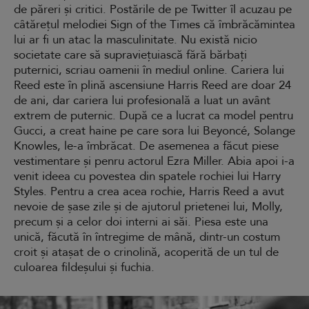
de păreri și critici. Postările de pe Twitter îl acuzau pe
câtărețul melodiei Sign of the Times că îmbrăcămintea
lui ar fi un atac la masculinitate. Nu există nicio
societate care să supraviețuiască fără bărbați
puternici, scriau oamenii în mediul online. Cariera lui
Reed este în plină ascensiune Harris Reed are doar 24
de ani, dar cariera lui profesională a luat un avânt
extrem de puternic. După ce a lucrat ca model pentru
Gucci, a creat haine pe care sora lui Beyoncé, Solange
Knowles, le-a îmbrăcat. De asemenea a făcut piese
vestimentare și penru actorul Ezra Miller. Abia apoi i-a
venit ideea cu povestea din spatele rochiei lui Harry
Styles. Pentru a crea acea rochie, Harris Reed a avut
nevoie de șase zile și de ajutorul prietenei lui, Molly,
precum și a celor doi interni ai săi. Piesa este una
unică, făcută în întregime de mână, dintr-un costum
croit și atașat de o crinolină, acoperită de un tul de
culoarea fildeșului și fuchia.