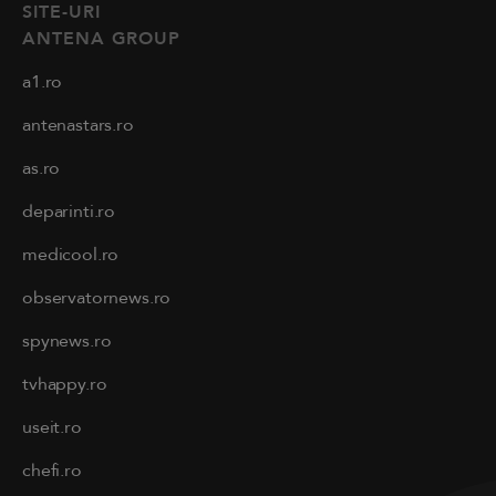
SITE-URI
ANTENA GROUP
a1.ro
antenastars.ro
as.ro
deparinti.ro
medicool.ro
observatornews.ro
spynews.ro
tvhappy.ro
useit.ro
chefi.ro