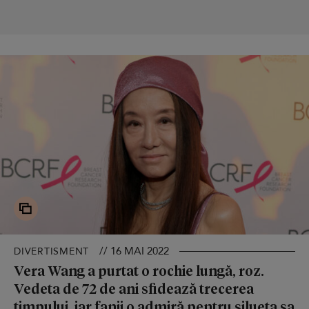
// 16 MAI 2022
DIVERTISMENT
Vera Wang a purtat o rochie lungă, roz.
Vedeta de 72 de ani sfidează trecerea
timpului, iar fanii o admiră pentru silueta sa