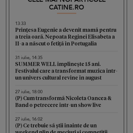
CATINE.RO
13:33
Prințesa Eugenie a devenit mamă pentru
a treia oară. Nepoata Reginei Elisabeta a
II-a a născut o fetiță în Portugalia
31 iulie, 14:35
SUMMER WELL împlinește 15 ani.
Festivalul care a transformat muzica într-
un univers cultural revine în august
27 iulie, 18:00
(P) Cum transformă Nicoleta Oancea &
Band o petrecere într-un show live
27 iulie, 16:02
(P) Ce trebuie să știi înainte de un
weekend plin de meciuri și competiții