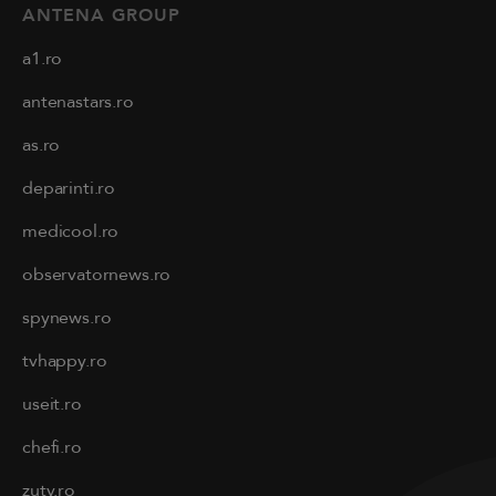
ANTENA GROUP
a1.ro
antenastars.ro
as.ro
deparinti.ro
medicool.ro
observatornews.ro
spynews.ro
tvhappy.ro
useit.ro
chefi.ro
zutv.ro