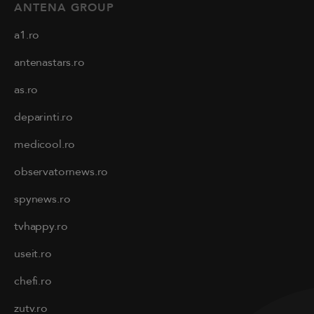
ANTENA GROUP
a1.ro
antenastars.ro
as.ro
deparinti.ro
medicool.ro
observatornews.ro
spynews.ro
tvhappy.ro
useit.ro
chefi.ro
zutv.ro