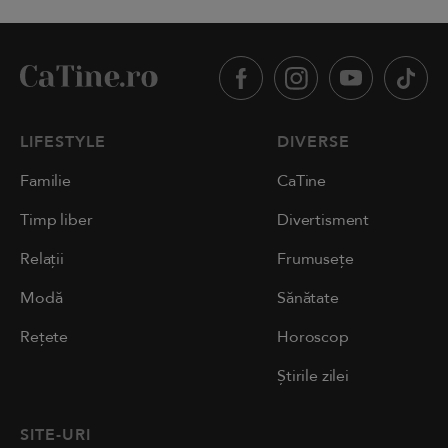
LIFESTYLE
DIVERSE
Familie
CaTine
Timp liber
Divertisment
Relații
Frumusețe
Modă
Sănătate
Rețete
Horoscop
Știrile zilei
SITE-URI