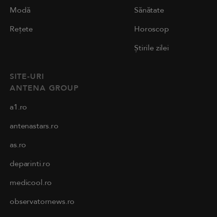
Modă
Sănătate
Rețete
Horoscop
Știrile zilei
SITE-URI
ANTENA GROUP
a1.ro
antenastars.ro
as.ro
deparinti.ro
medicool.ro
observatornews.ro