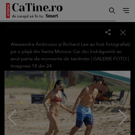
Ai curajul să fii tu:
Autentică
Alessandra Ambrosio și Richard Lee au fost fotografiați
Smart
pe o plajă din Santa Monica. Cei doi îndrăgostiți au
avut parte de momente de tandrețe |
GALERIE FOTO
|
Imaginea
18
din
24
Sensibilă
Puternică