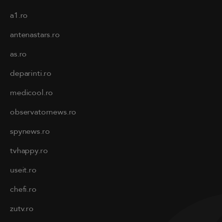
a1.ro
antenastars.ro
as.ro
deparinti.ro
medicool.ro
observatornews.ro
spynews.ro
tvhappy.ro
useit.ro
chefi.ro
zutv.ro