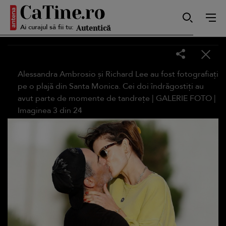
Ai curajul să fii tu:
Autentică
Smart
Alessandra Ambrosio și Richard Lee au fost fotografiați
pe o plajă din Santa Monica. Cei doi îndrăgostiți au
avut parte de momente de tandrețe |
GALERIE FOTO
|
Imaginea
3
din
24
Sensibilă
Puternică