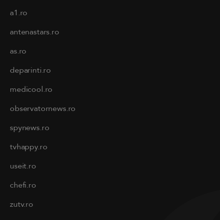
a1.ro
antenastars.ro
as.ro
deparinti.ro
medicool.ro
observatornews.ro
spynews.ro
tvhappy.ro
useit.ro
chefi.ro
zutv.ro