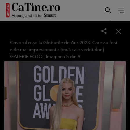
Autentică
Ai curajul să fii tu:
Smart
Covorul roșu la Globurile de Aur 2023. Care au fost
cele mai impresionante ținute ale vedetelor |
GALERIE FOTO
| Imaginea
5
din
9
Sensibilă
Puternică