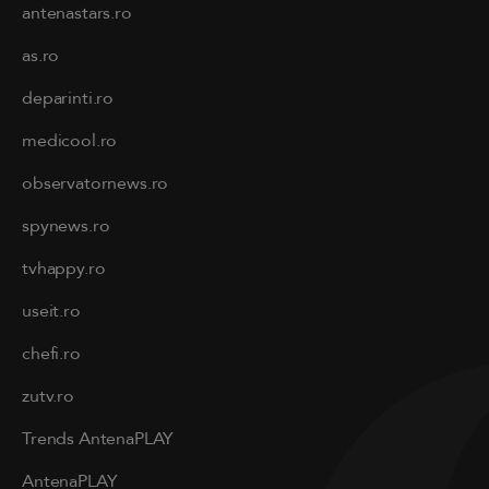
antenastars.ro
as.ro
deparinti.ro
medicool.ro
observatornews.ro
spynews.ro
tvhappy.ro
useit.ro
chefi.ro
zutv.ro
Trends AntenaPLAY
AntenaPLAY