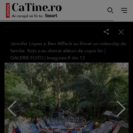
Ai curajul să fii tu:
Smart
Jennifer Lopez și Ben Affleck au filmat un videoclip de
Sensibilă
familie. Soții s-au distrat alături de copiii lor |
GALERIE FOTO
| Imaginea
8
din
13
Puternică