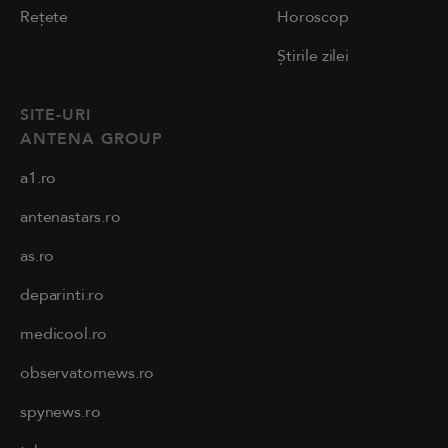
Rețete
Horoscop
Știrile zilei
SITE-URI
ANTENA GROUP
a1.ro
antenastars.ro
as.ro
deparinti.ro
medicool.ro
observatornews.ro
spynews.ro