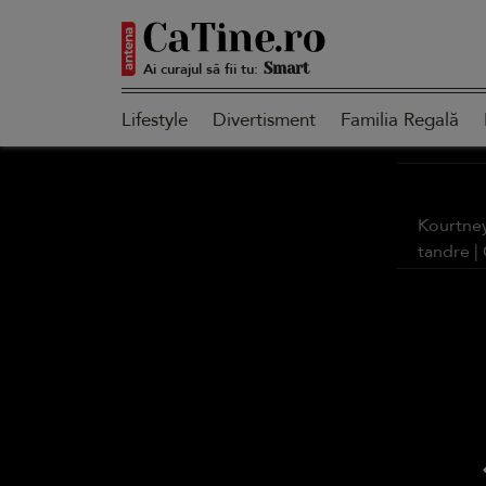
Ai curajul să fii tu:
Smart
Lifestyle
Divertisment
Familia Regală
Sensibilă
Kourtney
tandre |
Puternică