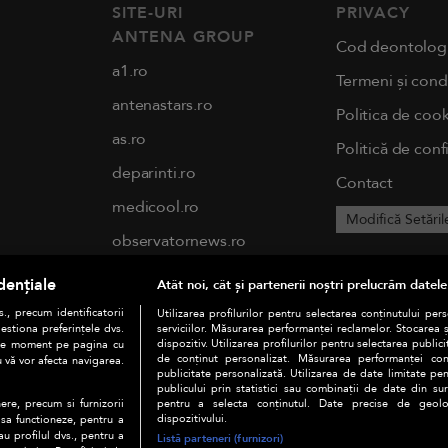
SITE-URI
PRIVACY
ANTENA GROUP
Cod deontolog
a1.ro
Termeni și condi
antenastars.ro
Politica de cook
as.ro
Politică de conf
deparinti.ro
Contact
medicool.ro
Modifică Setăril
observatornews.ro
spynews.ro
dențiale
Atât noi, cât și partenerii noștri prelucrăm datele
tvhappy.ro
., precum identificatorii
Utilizarea profilurilor pentru selectarea conținutului per
estiona preferințele dvs.
serviciilor. Măsurarea performanței reclamelor. Stocarea 
useit.ro
dispozitiv. Utilizarea profilurilor pentru selectarea publici
orice moment pe pagina cu
de conținut personalizat. Măsurarea performanței conți
u vă vor afecta navigarea.
publicitate personalizată. Utilizarea de date limitate pen
chefi.ro
publicului prin statistici sau combinații de date din surs
pentru a selecta conținutul. Date precise de geoloc
ere, precum si furnizorii
zutv.ro
dispozitivului.
 sa functioneze, pentru a
au profilul dvs., pentru a
Listă parteneri (furnizori)
Trends AntenaPLAY