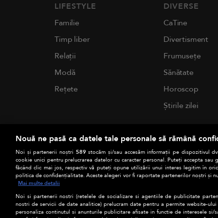
LIFESTYLE
DIVERSE
Familie
CaTine
Timp liber
Divertisment
Relații
Frumusețe
Modă
Sănătate
Rețete
Horoscop
Știrile zilei
Nouă ne pasă ca datele tale personale să rămână confi
Noi și partenerii noștri
589
stocăm și/sau accesăm informații pe dispozitivul dvs
cookie unici pentru prelucrarea datelor cu caracter personal. Puteți accepta sau g
făcând clic mai jos, respectiv vă puteți opune utilizării unui interes legitim în 
politica de confidențialitate. Aceste alegeri vor fi raportate partenerilor noștri și n
Mai multe detalii
Noi si partenerii nostri (retelele de socializare si agentiile de publicitate parten
nostri de servicii de date analitice) prelucram date pentru a permite website-ului
personaliza continutul si anunturile publicitare afisate in functie de interesele si/s