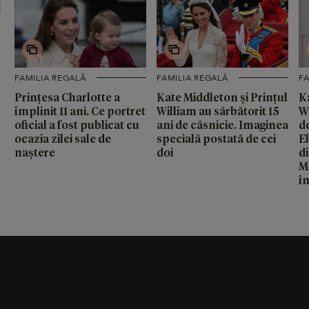
FAMILIA REGALĂ
FAMILIA REGALĂ
FA
Prințesa Charlotte a
Kate Middleton și Prințul
K
împlinit 11 ani. Ce portret
William au sărbătorit 15
W
oficial a fost publicat cu
ani de căsnicie. Imaginea
d
ocazia zilei sale de
specială postată de cei
El
naștere
doi
d
Ma
îm