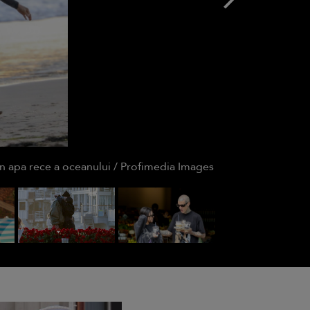
 în apa rece a oceanului / Profimedia Images