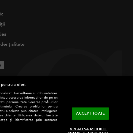
ic
ții
ies
idențialitate
e
 pentru a oferi:
sonalizat. Dezvoltarea și îmbunătățirea
și/sau accesarea informațiilor de pe un
tății personalizate. Crearea profilurilor
nutului. Crearea profilurilor pentru
tru a selecta publicitatea. Înțelegerea
ACCEPT TOATE
e diferite. Utilizarea datelor limitate
ație și identificarea prin scanarea
VREAU SA MODIFIC