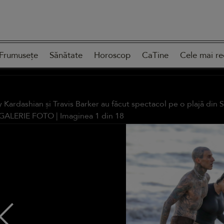
Frumusețe
Sănătate
Horoscop
CaTine
Cele mai re
 Kardashian și Travis Barker au făcut spectacol pe o plajă din S
GALERIE FOTO
| Imaginea
1
din
18