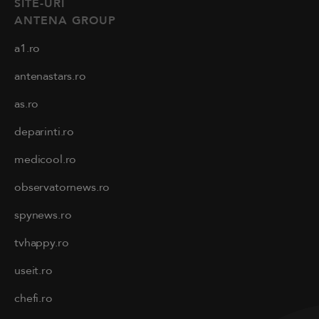
SITE-URI
ANTENA GROUP
a1.ro
antenastars.ro
as.ro
deparinti.ro
medicool.ro
observatornews.ro
spynews.ro
tvhappy.ro
useit.ro
chefi.ro