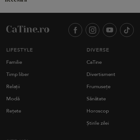
LIFESTYLE
DIVERSE
Familie
CaTine
Timp liber
Divertisment
Relații
Frumusețe
Modă
Sănătate
Rețete
Horoscop
Știrile zilei