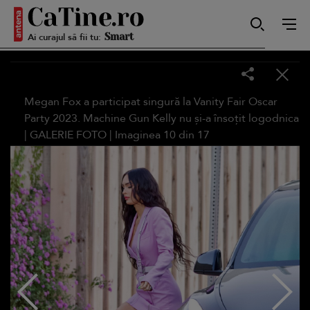
Autentică
Ai curajul să fii tu:
Smart
Megan Fox a participat singură la Vanity Fair Oscar
Party 2023. Machine Gun Kelly nu și-a însoțit logodnica
|
GALERIE FOTO
| Imaginea
10
din
17
Sensibilă
Puternică