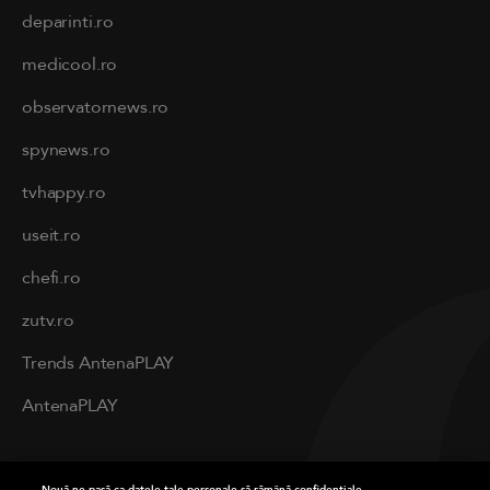
deparinti.ro
medicool.ro
observatornews.ro
spynews.ro
tvhappy.ro
useit.ro
chefi.ro
zutv.ro
Trends AntenaPLAY
AntenaPLAY
PRIVACY
Nouă ne pasă ca datele tale personale să rămână confidențiale