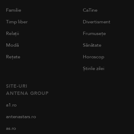
Familie
CaTine
Timp liber
Divertisment
Relații
Frumusețe
Modă
Sănătate
Rețete
Horoscop
Știrile zilei
SITE-URI
ANTENA GROUP
a1.ro
antenastars.ro
as.ro