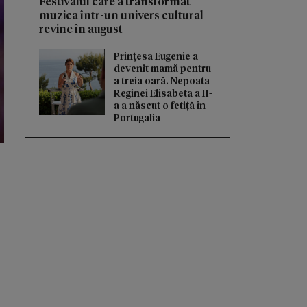
Festivalul care a transformat
muzica într-un univers cultural
revine în august
Prințesa Eugenie a
devenit mamă pentru
a treia oară. Nepoata
Reginei Elisabeta a II-
a a născut o fetiță în
Portugalia