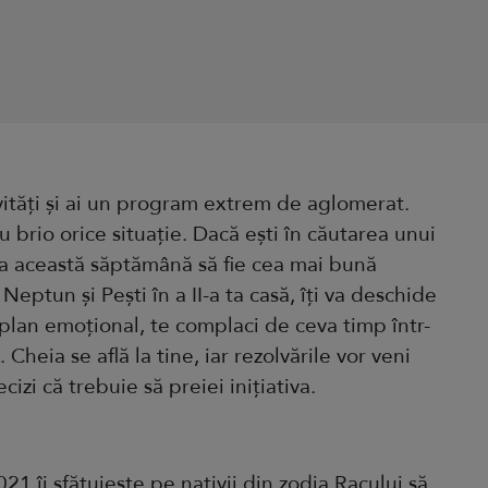
ivități și ai un program extrem de aglomerat.
cu brio orice situație. Dacă ești în căutarea unui
a această săptămână să fie cea mai bună
Neptun și Pești în a II-a ta casă, îți va deschide
plan emoțional, te complaci de ceva timp într-
. Cheia se află la tine, iar rezolvările vor veni
izi că trebuie să preiei inițiativa.
21 îi sfătuiește pe nativii din zodia Racului să