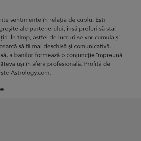
ite sentimente în relația de cuplu. Ești
reșite ale partenerului, însă preferi să stai
ia. În timp, astfel de lucruri se vor cumula și
cearcă să fii mai deschisă și comunicativă.
asă, a banilor formează o conjuncție împreună
âteva uși în sfera profesională. Profită de
iește
Astrology.com
.
ie