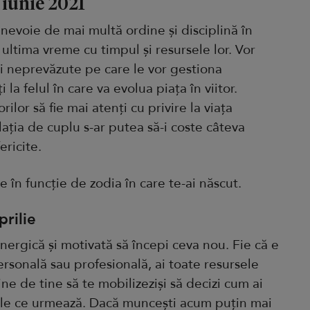
 iunie 2021
 nevoie de mai multă ordine și disciplină în
n ultima vreme cu timpul și resursele lor. Vor
i neprevăzute pe care le vor gestiona
la felul în care va evolua piața în viitor.
lor să fie mai atenți cu privire la viața
lația de cuplu s-ar putea să-i coste câteva
ericite.
e în funcție de zodia în care te-ai născut.
rilie
nergică și motivată să începi ceva nou. Fie că e
ersonală sau profesională, ai toate resursele
ne de tine să te mobilizeziși să decizi cum ai
ilele ce urmează. Dacă muncești acum puțin mai