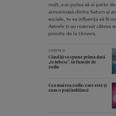
mult, s-ar putea să ai parte de 
armonioasă dintre Saturn și zodi
sociale, te va influența să fii
Astrele ți-au rezervat câteva s
primite de la Univers.
CITEȘTE ȘI
Când îți va spune prima dată
„te iubesc”, în funcție de
zodie
Cea mai rea zodie: care este și
cum o poți îmblânzi