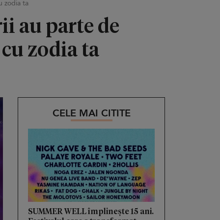
u zodia ta
ii au parte de
 cu zodia ta
CELE MAI CITITE
SUMMER WELL împlinește 15 ani.