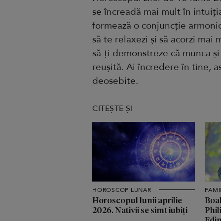
se încreadă mai mult în intuiț
formează o conjuncție armonioasă
să te relaxezi și să acorzi mai
să-ți demonstreze că munca și
reușită. Ai încredere în tine, a
deosebite.
CITEȘTE ȘI
HOROSCOP LUNAR
FAMI
Horoscopul lunii aprilie
Boal
2026. Nativii se simt iubiți
Phil
Edin