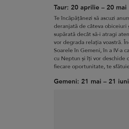
Taur: 20 aprilie – 20 mai
Te încăpățânezi să ascuzi anum
deranjată de câteva obiceiuri g
supărată decât să-i atragi atenț
vor degrada relația voastră. În
Soarele în Gemeni, în a IV-a c
cu Neptun și îți vor deschide c
fiecare oportunitate, te sfătu
Gemeni: 21 mai – 21 iun