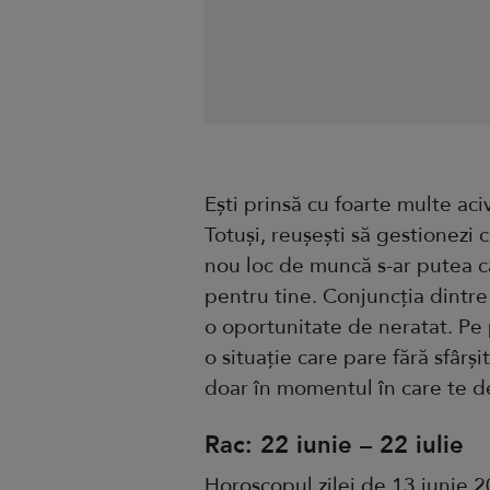
Ești prinsă cu foarte multe ac
Totuși, reușești să gestionezi 
nou loc de muncă s-ar putea c
pentru tine. Conjuncția dintre 
o oportunitate de neratat. Pe 
o situație care pare fără sfârșit
doar în momentul în care te dec
Rac: 22 iunie – 22 iulie
Horoscopul zilei de 13 iunie 20