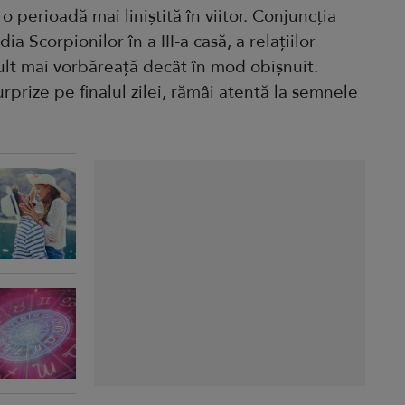
o perioadă mai liniștită în viitor. Conjuncția
a Scorpionilor în a III-a casă, a relațiilor
 mult mai vorbăreață decât în mod obișnuit.
urprize pe finalul zilei, rămâi atentă la semnele