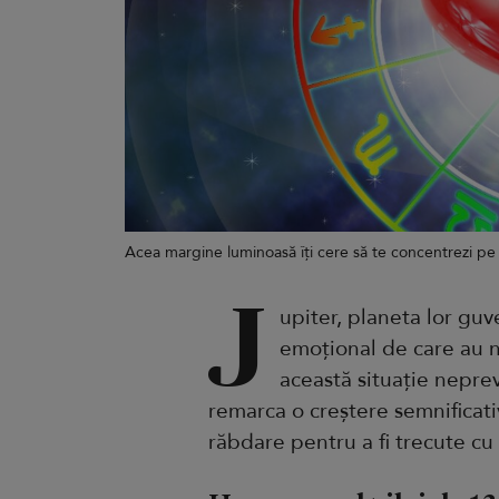
Acea margine luminoasă îți cere să te concentrezi pe
J
upiter, planeta lor guv
emoțional de care au n
această situație neprevăz
remarca o creștere semnificati
răbdare pentru a fi trecute c