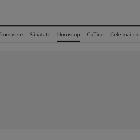
Frumusețe
Sănătate
Horoscop
CaTine
Cele mai re