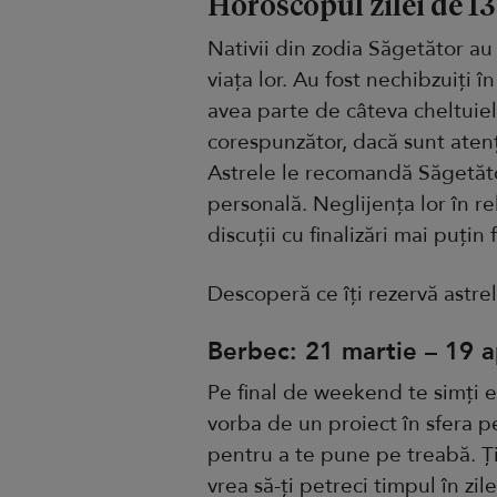
Horoscopul zilei de 13
Nativii din zodia Săgetător au
viața lor. Au fost nechibzuiți î
avea parte de câteva cheltuiel
corespunzător, dacă sunt atenți 
Astrele le recomandă Săgetători
personală. Neglijența lor în re
discuții cu finalizări mai puțin f
Descoperă ce îți rezervă astrel
Berbec: 21 martie – 19 ap
Pe final de weekend te simți e
vorba de un proiect în sfera p
pentru a te pune pe treabă. Ți
vrea să-ți petreci timpul în z