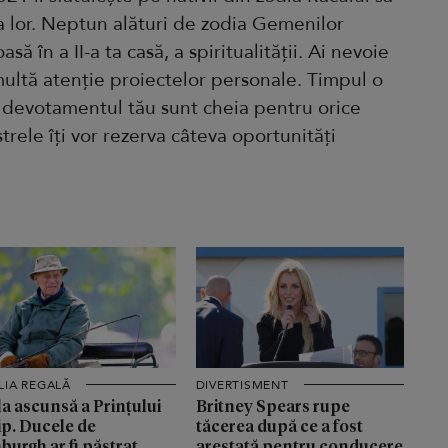
ia lor. Neptun alături de zodia Gemenilor
 în a II-a ta casă, a spiritualității. Ai nevoie
 multă atenție proiectelor personale. Timpul o
 devotamentul tău sunt cheia pentru orice
strele îți vor rezerva câteva oportunități
LIA REGALĂ
DIVERTISMENT
a ascunsă a Prințului
Britney Spears rupe
ip. Ducele de
tăcerea după ce a fost
burgh ar fi păstrat
arestată pentru conducere