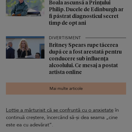
Boala ascunsă a Prințului
Philip. Ducele de Edinburgh ar
fi păstrat diagnosticul secret
timp de opt ani
DIVERTISMENT
Britney Spears rupe tăcerea
după ce a fost arestată pentru
conducere sub influența
alcoolului. Ce mesaj a postat
artista online
Mai multe articole
Lottie a mărturisit că se confruntă cu o anxietate
în
continuă creștere, încercând să-și dea seama „cine
este ea cu adevărat”.