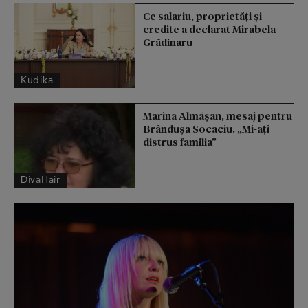
Ce salariu, proprietăți și
credite a declarat Mirabela
Grădinaru
Kudika
Marina Almășan, mesaj pentru
Brândușa Socaciu. „Mi-ați
distrus familia”
DivaHair