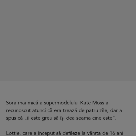
Sora mai mică a supermodelului Kate Moss a
recunoscut atunci că era trează de patru zile, dar a
spus că „îi este greu să își dea seama cine este”.
Lottie, care a început să defileze la vârsta de 16 ani