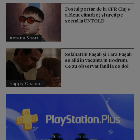
Fostul portar de la CFR Cluj s-
a făcut cântăreţ şi urcă pe
scenă la UNTOLD
Antena Sport
Selahattin Paşalı și Lara Paşalı
se află în vacanță în Bodrum.
Ce au observat fanii la ce doi
Happy Channel