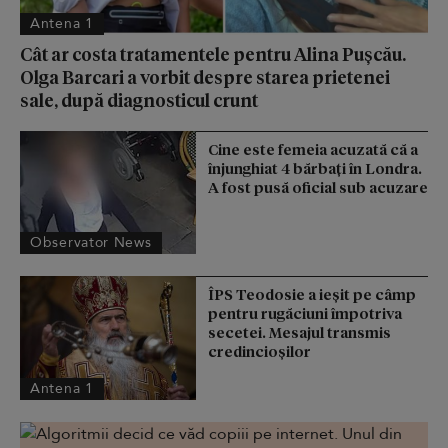
Antena 1
Cât ar costa tratamentele pentru Alina Pușcău.
Olga Barcari a vorbit despre starea prietenei
sale, după diagnosticul crunt
Cine este femeia acuzată că a
înjunghiat 4 bărbați în Londra.
A fost pusă oficial sub acuzare
Observator News
ÎPS Teodosie a ieșit pe câmp
pentru rugăciuni împotriva
secetei. Mesajul transmis
credincioșilor
Antena 1