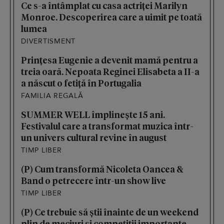
Ce s-a întâmplat cu casa actriței Marilyn
Monroe. Descoperirea care a uimit pe toată
lumea
DIVERTISMENT
Prințesa Eugenie a devenit mamă pentru a
treia oară. Nepoata Reginei Elisabeta a II-a
a născut o fetiță în Portugalia
FAMILIA REGALĂ
SUMMER WELL împlinește 15 ani.
Festivalul care a transformat muzica într-
un univers cultural revine în august
TIMP LIBER
(P) Cum transformă Nicoleta Oancea &
Band o petrecere într-un show live
TIMP LIBER
(P) Ce trebuie să știi înainte de un weekend
plin de meciuri și competiții importante