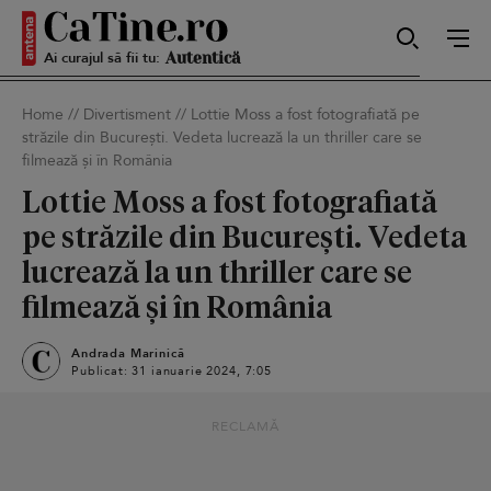
Ai curajul să fii tu:
Sexy
Home
//
Divertisment
//
Lottie Moss a fost fotografiată pe
străzile din București. Vedeta lucrează la un thriller care se
Autentică
filmează și în România
Lottie Moss a fost fotografiată
pe străzile din București. Vedeta
Smart
lucrează la un thriller care se
filmează și în România
Andrada Marinică
Sensibilă
Publicat: 31 ianuarie 2024, 7:05
RECLAMĂ
Puternică