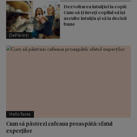
Dezvoltarea intuiției la copii:
Cum să-ți înveți copilul să își
asculte intuiția și să ia decizii
bune
DePărinți
HelloTaste
Cum să păstrezi cafeaua proaspătă: sfatul
experților