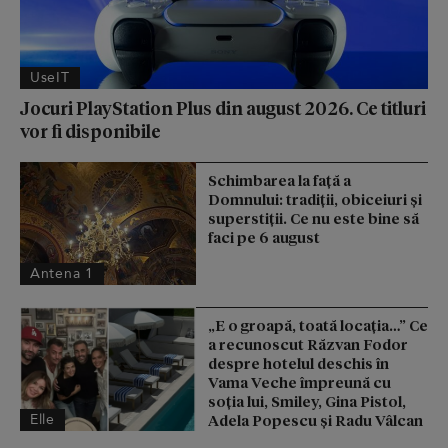
UseIT
Jocuri PlayStation Plus din august 2026. Ce titluri
vor fi disponibile
Schimbarea la față a
Domnului: tradiții, obiceiuri și
superstiții. Ce nu este bine să
faci pe 6 august
Antena 1
„E o groapă, toată locația…” Ce
a recunoscut Răzvan Fodor
despre hotelul deschis în
Vama Veche împreună cu
soția lui, Smiley, Gina Pistol,
Elle
Adela Popescu și Radu Vâlcan