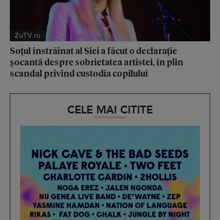
ZuTV.ro
Soțul înstrăinat al Siei a făcut o declarație
șocantă despre sobrietatea artistei, în plin
scandal privind custodia copilului
CELE MAI CITITE