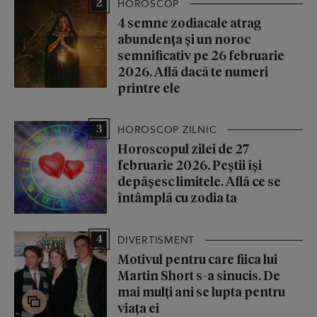
2
HOROSCOP
4 semne zodiacale atrag
abundența și un noroc
semnificativ pe 26 februarie
2026. Află dacă te numeri
printre ele
3
HOROSCOP ZILNIC
Horoscopul zilei de 27
februarie 2026. Peștii își
depășesc limitele. Află ce se
întâmplă cu zodia ta
4
DIVERTISMENT
Motivul pentru care fiica lui
Martin Short s-a sinucis. De
mai mulți ani se lupta pentru
viața ei