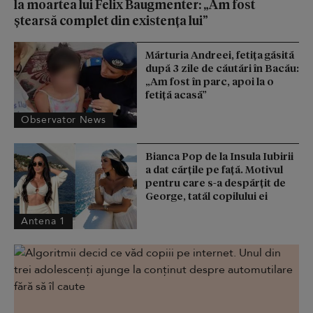
la moartea lui Felix Baugmenter: „Am fost
ștearsă complet din existența lui”
Mărturia Andreei, fetiţa găsită
după 3 zile de căutări în Bacău:
„Am fost în parc, apoi la o
fetiţă acasă”
Observator News
Bianca Pop de la Insula Iubirii
a dat cărțile pe față. Motivul
pentru care s-a despărțit de
George, tatăl copilului ei
Antena 1