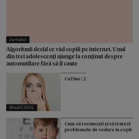
Jurnalul
Algoritmii decid ce văd copiii pe internet. Unul
din trei adolescenți ajunge la conținut despre
automutilare fără să îl caute
CaTine | 2
MediCOOL
Cum să recunoști și să tratezi
problemele de vedere la copii