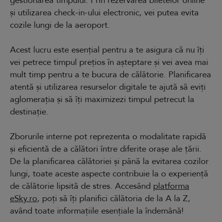
gestionarea timpului. Prin rezervarea biletelor online
și utilizarea check-in-ului electronic, vei putea evita
cozile lungi de la aeroport.
Acest lucru este esențial pentru a te asigura că nu îți
vei petrece timpul prețios în așteptare și vei avea mai
mult timp pentru a te bucura de călătorie. Planificarea
atentă și utilizarea resurselor digitale te ajută să eviți
aglomerația și să îți maximizezi timpul petrecut la
destinație.
Zborurile interne pot reprezenta o modalitate rapidă
și eficientă de a călători între diferite orașe ale țării.
De la planificarea călătoriei și până la evitarea cozilor
lungi, toate aceste aspecte contribuie la o experiență
de călătorie lipsită de stres. Accesând
platforma
eSky.ro
, poți să îți planifici călătoria de la A la Z,
având toate informațiile esențiale la îndemână!