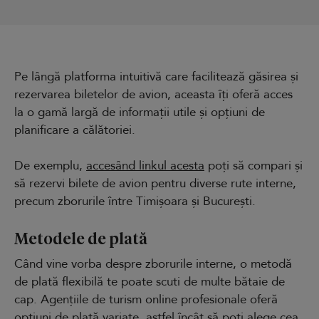
Pe lângă platforma intuitivă care facilitează găsirea și
rezervarea biletelor de avion, aceasta îți oferă acces
la o gamă largă de informații utile și opțiuni de
planificare a călătoriei.
De exemplu,
accesând linkul acesta
poți să compari și
să rezervi bilete de avion pentru diverse rute interne,
precum zborurile între Timișoara și București.
Metodele de plată
Când vine vorba despre zborurile interne, o metodă
de plată flexibilă te poate scuti de multe bătaie de
cap. Agențiile de turism online profesionale oferă
opțiuni de plată variate, astfel încât să poți alege cea