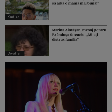
să aibă o mamă mai bună!”
Kudika
Marina Almășan, mesaj pentru
Brândușa Socaciu. „Mi-ați
distrus familia”
DivaHair