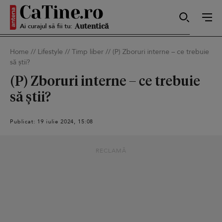
Ai curajul să fii tu:
Sexy
Home
//
Lifestyle
//
Timp liber
//
(P) Zboruri interne – ce trebuie
să știi?
Autentică
(P) Zboruri interne – ce trebuie
să știi?
Smart
Publicat: 19 iulie 2024, 15:08
RECLAMĂ
Sensibilă
Puternică