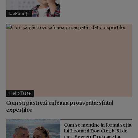
DePărinți
HelloTaste
Cum să păstrezi cafeaua proaspătă: sfatul
experților
Cum se menţine în formă soţia
lui Leonard Doroftei, la 51 de
ani. „Secretul” pe care l-a