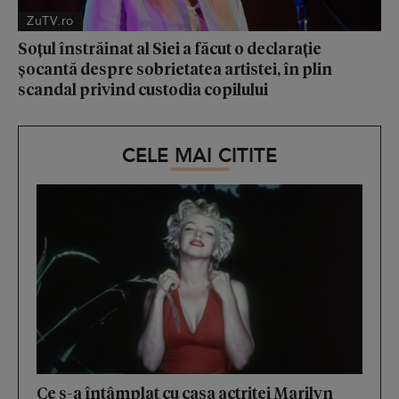
ZuTV.ro
Soțul înstrăinat al Siei a făcut o declarație
șocantă despre sobrietatea artistei, în plin
scandal privind custodia copilului
CELE MAI CITITE
Ce s-a întâmplat cu casa actriței Marilyn