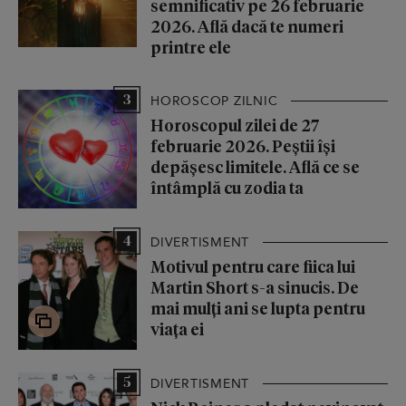
semnificativ pe 26 februarie
2026. Află dacă te numeri
printre ele
3
HOROSCOP ZILNIC
Horoscopul zilei de 27
februarie 2026. Peștii își
depășesc limitele. Află ce se
întâmplă cu zodia ta
4
DIVERTISMENT
Motivul pentru care fiica lui
Martin Short s-a sinucis. De
mai mulți ani se lupta pentru
viața ei
5
DIVERTISMENT