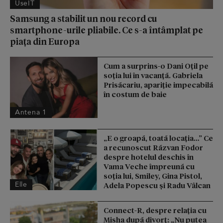
UseIT
Samsung a stabilit un nou record cu
smartphone-urile pliabile. Ce s-a întâmplat pe
piața din Europa
Cum a surprins-o Dani Oțil pe
soția lui în vacanță. Gabriela
Prisăcariu, apariție impecabilă
în costum de baie
Antena 1
„E o groapă, toată locația…” Ce
a recunoscut Răzvan Fodor
despre hotelul deschis în
Vama Veche împreună cu
soția lui, Smiley, Gina Pistol,
Elle
Adela Popescu și Radu Vâlcan
Connect-R, despre relația cu
Misha după divorț: „Nu putea